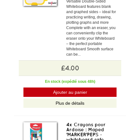
Versatile Double-Sided
Whiteboard features blank
and graphed sides – ideal for
practicing writing, drawing,
plotting graphs and more
Complete with an eraser, you
can conveniently clip the
eraser onto your Whiteboard
– the perfect portable
Whiteboard Smooth surface
can be...
£4.00
En stock (expédié sous 48h)
Ajouter au panier
Plus de détails
4x Crayons pour
Ardoise : Maped
'MARKER'PEPS -
whiteboard safe