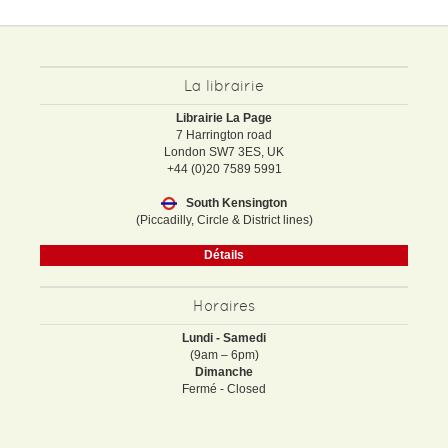
La librairie
Librairie La Page
7 Harrington road
London SW7 3ES, UK
+44 (0)20 7589 5991
South Kensington
(Piccadilly, Circle & District lines)
Détails
Horaires
Lundi - Samedi
(9am – 6pm)
Dimanche
Fermé - Closed