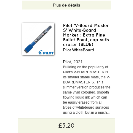
Plus de détails
Pilot 'V-Board Master
S' White-Board
Marker ; Extra Fine
Bullet Point, cap with
eraser (BLUE)
Pilot WhiteBoard
Pilot
, 2021
Building on the popularity of
Pilot’s V-BOARDMASTER is
its smaller stable mate, the V-
BOARDMASTER S. This
slimmer version produces the
same vivid coloured, smooth
flowing liquid ink which can
be easily erased from all
types of whiteboard surfaces
using a cloth, but in a much...
£3.20