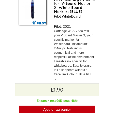
for 'V-Board Master
S' White-Board
Marker; (BLUE)
Pilot WhiteBoard
Pilot
, 2021
Cartridge WBS-VS to refill
your V Board Master S, your
specific marker for
Whiteboard. Ink amount:
2.4ml/pc. Refilling is
economical and more
respectful of the environment.
Erasable ink specific for
whiteboards. Easy to erase,
ink disappears without a
trace. Ink Colour : Blue REF
-...
£1.90
En stock (expédié sous 48h)
Ajouter au panier