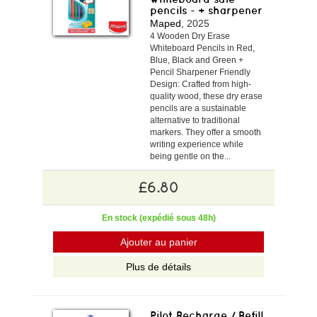
pencils - + sharpener
Maped
, 2025
4 Wooden Dry Erase
Whiteboard Pencils in Red,
Blue, Black and Green +
Pencil Sharpener Friendly
Design: Crafted from high-
quality wood, these dry erase
pencils are a sustainable
alternative to traditional
markers. They offer a smooth
writing experience while
being gentle on the...
£6.80
En stock (expédié sous 48h)
Ajouter au panier
Plus de détails
Pilot Recharge / Refill