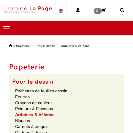
0
Toggle
navigation
'
»
Papeterie
Pour le dessin
Ardoises & Vélédas
Papeterie
Pour le dessin
Pochettes de feuilles dessin
Feutres
Crayons de couleur
Peinture & Pinceaux
Ardoises & Vélédas
Blouses
Carnets à croquis
Cartons à dessin