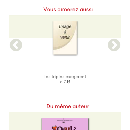
Format H :
210
Vous aimerez aussi
Format L :
185
Poids :
250 g
Les triples exagerent
£17.15
Du même auteur