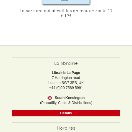
La sorciere qui aimait les animaux - zouk t13
£11.75
La librairie
Librairie La Page
7 Harrington road
London SW7 3ES, UK
+44 (0)20 7589 5991
South Kensington
(Piccadilly, Circle & District lines)
Détails
Horaires