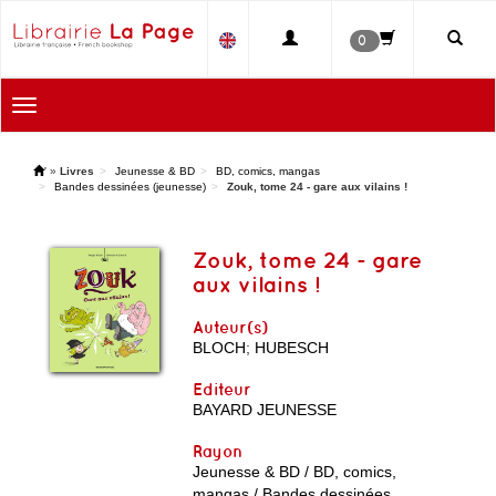
0
Toggle
navigation
'
»
Livres
Jeunesse & BD
BD, comics, mangas
Bandes dessinées (jeunesse)
Zouk, tome 24 - gare aux vilains !
Zouk, tome 24 - gare
aux vilains !
Auteur(s)
BLOCH
;
HUBESCH
Editeur
BAYARD JEUNESSE
Rayon
Jeunesse & BD / BD, comics,
mangas / Bandes dessinées