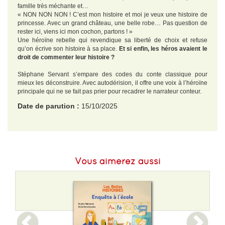
famille très méchante et…
« NON NON NON ! C’est mon histoire et moi je veux une histoire de
princesse. Avec un grand château, une belle robe… Pas question de
rester ici, viens ici mon cochon, partons ! »
Une héroïne rebelle qui revendique sa liberté de choix et refuse
qu’on écrive son histoire à sa place.
Et si enfin, les héros avaient le
droit de commenter leur histoire ?
Stéphane Servant s’empare des codes du conte classique pour
mieux les déconstruire. Avec autodérision, il offre une voix à l’héroïne
principale qui ne se fait pas prier pour recadrer le narrateur conteur.
Date de parution :
15/10/2025
EAN :
9782278131051
Format H :
245
Vous aimerez aussi
Format L :
272
Poids :
395 g
Epaisseur :
9