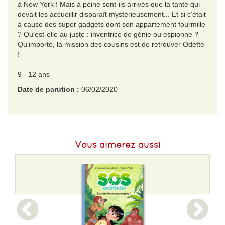
à New York ! Mais à peine sont-ils arrivés que la tante qui
devait les accueillir disparaît mystérieusement... Et si c'était
à cause des super gadgets dont son appartement fourmille
? Qu'est-elle au juste : inventrice de génie ou espionne ?
Qu'importe, la mission des cousins est de retrouver Odette
!
9 - 12 ans
Date de parution :
06/02/2020
EAN :
9782377420964
Langue :
Français
Vous aimerez aussi
Format H :
210
Format L :
22
Poids :
250 g
Epaisseur :
140