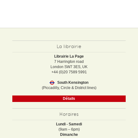
La librairie
Librairie La Page
7 Harrington road
London SW7 3ES, UK
+44 (0)20 7589 5991
South Kensington
(Piccadilly, Circle & District lines)
Détails
Horaires
Lundi - Samedi
(9am – 6pm)
Dimanche