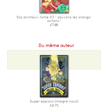
Nombre de pages :
264
Sos animaux, tome 03 - sauvons les orangs-
outans !
£7.00
Du même auteur
Super espions (malgré nous)
£11.75