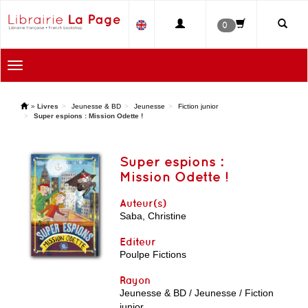
0
Toggle
navigation
'
»
Livres
Jeunesse & BD
Jeunesse
Fiction junior
Super espions : Mission Odette !
Super espions :
Mission Odette !
Auteur(s)
Saba, Christine
Editeur
Poulpe Fictions
Rayon
Jeunesse & BD / Jeunesse / Fiction
junior