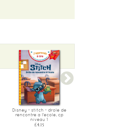
Disney - stitch - drole de
Disney - toy story 2, cp
rencontre a l'ecole, cp
niveau 2
niveau 1
£4.15
£4.15