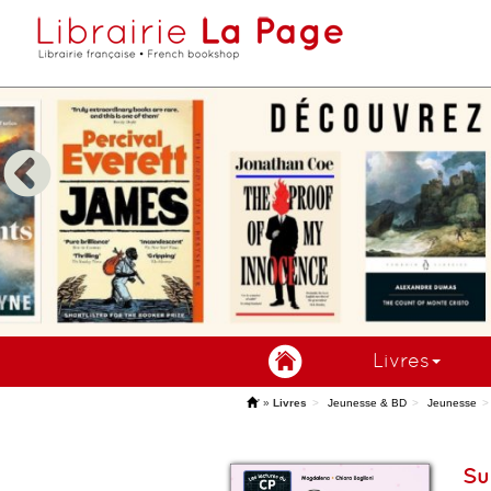
Livres
'
»
Livres
Jeunesse & BD
Jeunesse
Su