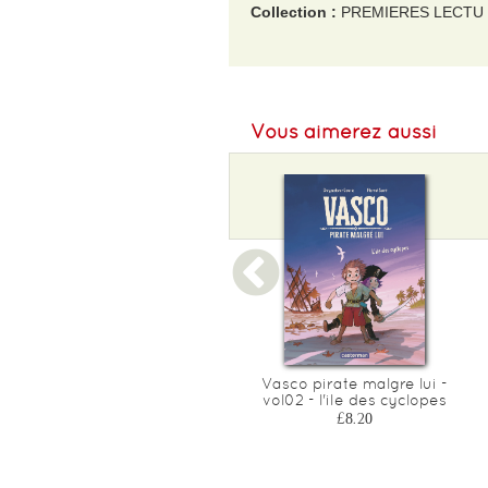
Collection :
PREMIERES LECTU
EAN :
9782080437372
Poids :
250 g
Vous aimerez aussi
Ma pire semaine - t05 - ma
Vasco pirate malgre lui -
pire semaine 05 - vendredi
vol02 - l'ile des cyclopes
£7.70
£8.20