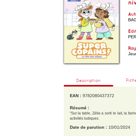
ni
Aut
BAG
Edi
PE
Ra
Jeu
Fich
Description
EAN :
9782080437372
Résumé :
"Sur la table, Zélie a sorti le lait, la fa
activités ludiques.
Date de parution :
10/01/2024