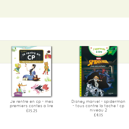
Je rentre en cp - mes
Disney marvel - spiderman
premiers contes a lire
- tous contre la tache ! cp
niveau 2
£15.25
£4.15