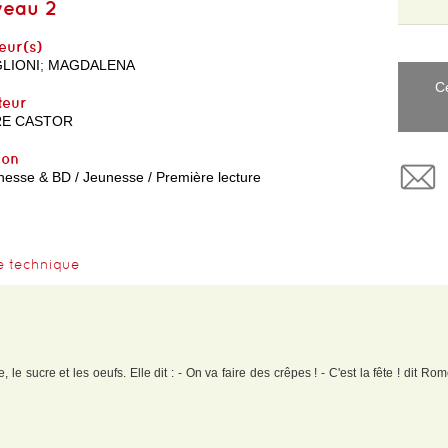
veau 2
eur(s)
LIONI
;
MAGDALENA
C
teur
RE CASTOR
yon
nesse & BD / Jeunesse / Première lecture
e technique
rine, le sucre et les oeufs. Elle dit : - On va faire des crêpes ! - C'est la fête ! dit