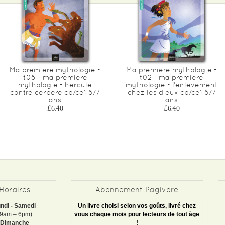
Ma premiere mythologie -
Ma premiere mythologie -
t08 - ma premiere
t02 - ma premiere
mythologie - hercule
mythologie - l'enlevement
contre cerbere cp/ce1 6/7
chez les dieux cp/ce1 6/7
ans
ans
£6.40
£6.40
Horaires
Abonnement Pagivore
ndi - Samedi
Un livre choisi selon vos goûts, livré chez
(9am – 6pm)
vous chaque mois pour lecteurs de tout âge
Dimanche
!