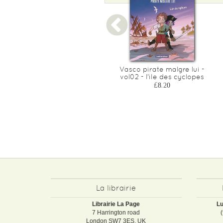
Moi, therese miaou - t08 -
Vasco pirate malgre lui -
moi, therese miaou, qui a
vol02 - l'ile des cyclopes
pique mes croquettes ?
£8.20
cp/ce1 6/7 ans
£5.90
La librairie
Librairie La Page
Lu
7 Harrington road
London SW7 3ES, UK