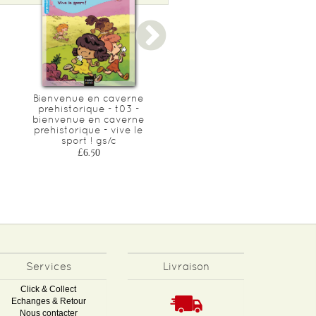
Bienvenue en caverne
Ma premiere mythologie -
prehistorique - t03 -
t07 - ma premiere
bienvenue en caverne
mythologie - ulysse
prehistorique - vive le
prisonnier du cyclope
sport ! gs/c
cp/ce1 6/7 ans
£6.50
£6.40
Services
Livraison
Click & Collect
Echanges & Retour
Nous contacter