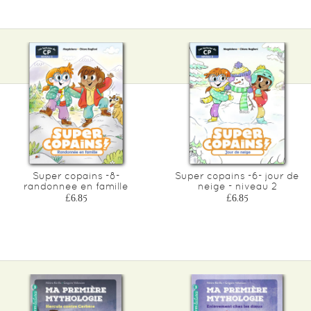
Super copains -8-
Super copains -6- jour de
randonnee en famille
neige - niveau 2
£6.85
£6.85