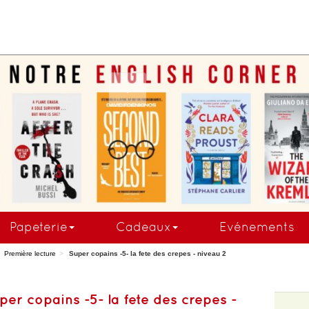
COMMANDEZ MAINTE
Papeterie
Cadeaux
Evénements
Première lecture
Super copains -5- la fete des crepes - niveau 2
per copains -5- la fete des crepes -