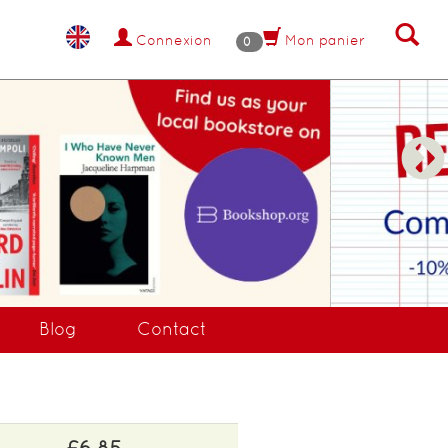
Connexion
Mon panier
0
NANT !
Blog
Contact
£6.85