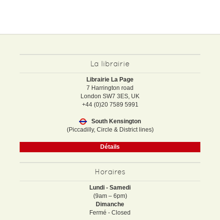
La librairie
Librairie La Page
7 Harrington road
London SW7 3ES, UK
+44 (0)20 7589 5991
South Kensington
(Piccadilly, Circle & District lines)
Détails
Horaires
Lundi - Samedi
(9am – 6pm)
Dimanche
Fermé - Closed