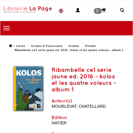
0
Toggle
navigation
'
»
Livres
Scolaire & Parascolaire
Scolaire
Primaire
Ribambelle ce1 serie jaune ed. 2016 - kolos et les quatre voleurs - album 1
Ribambelle ce1 serie
jaune ed. 2016 - kolos
et les quatre voleurs -
album 1
Auteur(s)
MOURLEVAT
;
CHATELLARD
Editeur
HATIER