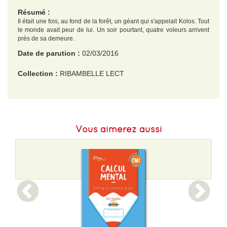
Résumé :
Il était une fois, au fond de la forêt, un géant qui s'appelait Kolos. Tout
le monde avait peur de lui. Un soir pourtant, quatre voleurs arrivent
près de sa demeure.
Date de parution :
02/03/2016
Collection :
RIBAMBELLE LECT
EAN :
9782218999147
Format H :
184
Vous aimerez aussi
Format L :
121
Poids :
82 g
Epaisseur :
5