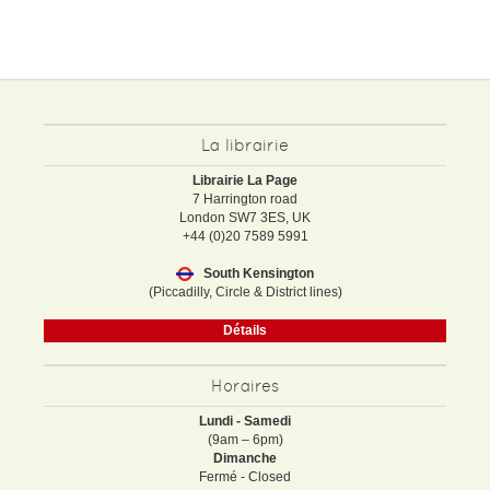
La librairie
Librairie La Page
7 Harrington road
London SW7 3ES, UK
+44 (0)20 7589 5991
South Kensington
(Piccadilly, Circle & District lines)
Détails
Horaires
Lundi - Samedi
(9am – 6pm)
Dimanche
Fermé - Closed