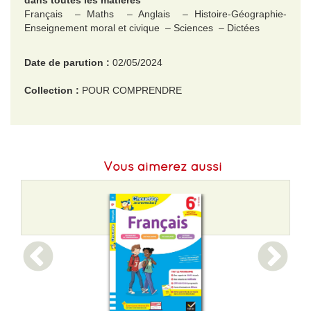
dans toutes les matières
Français – Maths – Anglais – Histoire-Géographie-
Enseignement moral et civique – Sciences – Dictées
Date de parution :
02/05/2024
Collection :
POUR COMPRENDRE
EAN :
9782017265092
Format H :
276
Vous aimerez aussi
Format L :
199
Poids :
716 g
Epaisseur :
19