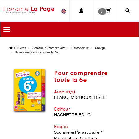
0
Toggle
navigation
'
»
Livres
Scolaire & Parascolaire
Parascolaire
Collège
Pour comprendre toute la 6e
Pour comprendre
toute la 6e
Auteur(s)
BLANC
;
MICHOUX
;
LISLE
Editeur
HACHETTE EDUC
Rayon
Scolaire & Parascolaire /
Parascolaire / Collège