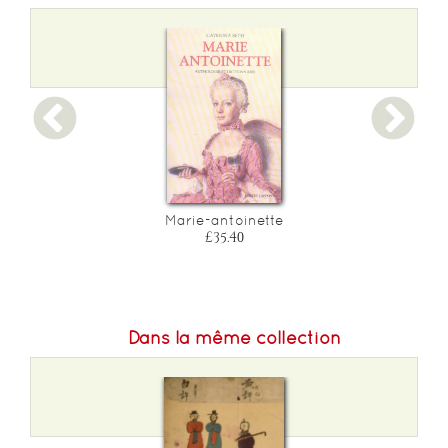
Poids :
280 g
Epaisseur :
18
Marie-antoinette
£35.40
Dans la même collection