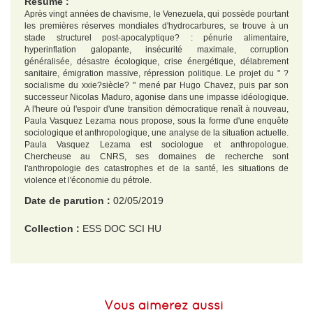
Résumé :
Après vingt années de chavisme, le Venezuela, qui possède pourtant
les premières réserves mondiales d'hydrocarbures, se trouve à un
stade structurel post-apocalyptique? : pénurie alimentaire,
hyperinflation galopante, insécurité maximale, corruption
généralisée, désastre écologique, crise énergétique, délabrement
sanitaire, émigration massive, répression politique. Le projet du " ?
socialisme du xxie?siècle? " mené par Hugo Chavez, puis par son
successeur Nicolas Maduro, agonise dans une impasse idéologique.
A l'heure où l'espoir d'une transition démocratique renaît à nouveau,
Paula Vasquez Lezama nous propose, sous la forme d'une enquête
sociologique et anthropologique, une analyse de la situation actuelle.
Paula Vasquez Lezama est sociologue et anthropologue.
Chercheuse au CNRS, ses domaines de recherche sont
l'anthropologie des catastrophes et de la santé, les situations de
violence et l'économie du pétrole.
Date de parution :
02/05/2019
Collection :
ESS DOC SCI HU
EAN :
9782283031810
Format H :
206
Vous aimerez aussi
Format L :
141