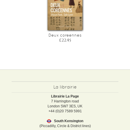
Deux coreennes
£22.45
La librairie
Librairie La Page
7 Harrington road
London SW7 3ES, UK
+44 (0)20 7589 5991
South Kensington
(Piccadilly, Circle & District lines)