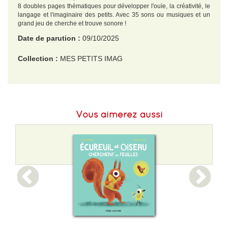
8 doubles pages thématiques pour développer l'ouïe, la créativité, le
langage et l'imaginaire des petits. Avec 35 sons ou musiques et un
grand jeu de cherche et trouve sonore !
Date de parution :
09/10/2025
Collection :
MES PETITS IMAG
EAN :
9782075223614
Format H :
310
Vous aimerez aussi
Format L :
215
Poids :
730 g
Epaisseur :
25