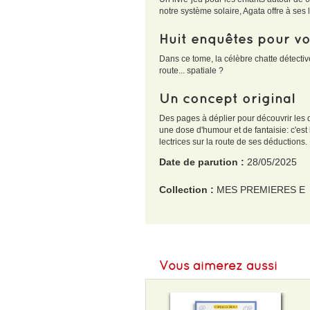
notre système solaire, Agata offre à ses 
Huit enquêtes pour v
Dans ce tome, la célèbre chatte détectiv
route... spatiale ?
Un concept original
Des pages à déplier pour découvrir les d
une dose d'humour et de fantaisie: c'est
lectrices sur la route de ses déduction
Date de parution :
28/05/2025
Collection :
MES PREMIERES E
EAN :
9791036367199
Format H :
255
Vous aimerez aussi
Format L :
180
Poids :
346 g