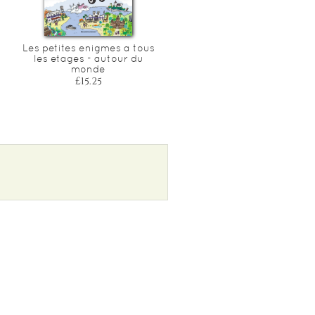
Les petites enigmes a tous
Les petites enigmes a tou
les etages - autour du
les etages - bienvenue a
monde
matouville !
£15.25
£15.25