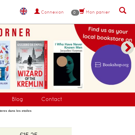
Connexion
Mon panier
0
NANT !
Blog
Contact
eres dans les etoiles
£15.25