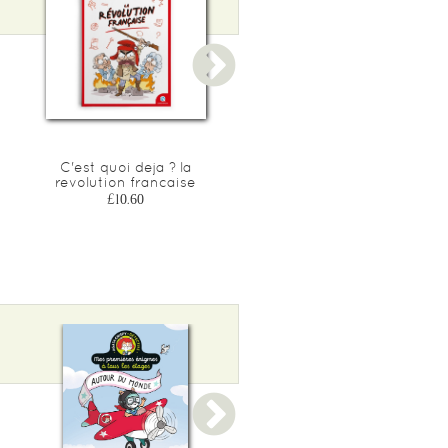
C'est quoi deja ? la
C'est quoi deja ? les
revolution francaise
romains
£10.60
£10.60