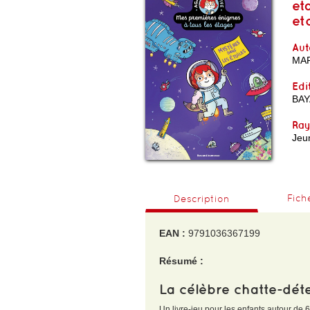
et
et
Aut
MA
Edi
BAY
Ra
Jeu
Fich
Description
EAN :
9791036367199
Résumé :
La célèbre chatte-déte
Un livre-jeu pour les enfants autour de 6