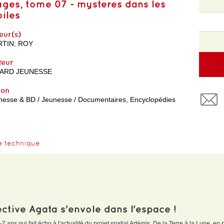
ages, tome 07 - mysteres dans les
oiles
eur(s)
RTIN
;
ROY
teur
ARD JEUNESSE
yon
nesse & BD / Jeunesse / Documentaires, Encyclopédies
e technique
ctive Agata s'envole dans l'espace !
-7 ans qui fait écho à l'actualité du projet spatial Artémis. De la Terre à la Lune, 