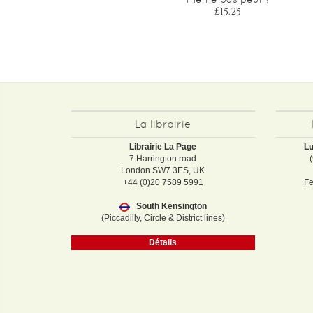
£15.25
La librairie
Librairie La Page
Lu
7 Harrington road
London SW7 3ES, UK
+44 (0)20 7589 5991
Fe
South Kensington
(Piccadilly, Circle & District lines)
Détails