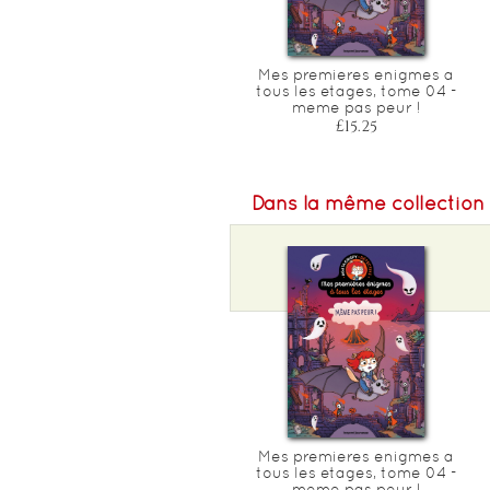
Les petites enigmes a tous
Mes premieres enigmes a
les etages - bienvenue a
tous les etages, tome 04 -
matouville !
meme pas peur !
£15.25
£15.25
Dans la même collection
Mes premieres enigmes a
tous les etages, tome 04 -
meme pas peur !