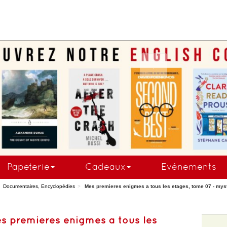
COMMANDEZ MAINTE
Papeterie
Cadeaux
Evénements
Documentaires, Encyclopédies
Mes premieres enigmes a tous les etages, tome 07 - myst
s premieres enigmes a tous les