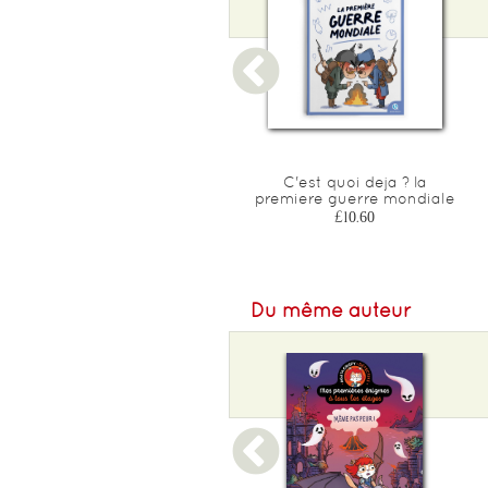
Epaisseur :
5
Une autre histoire de dinos
C'est quoi deja ? la
premiere guerre mondiale
£18.90
£10.60
Du même auteur