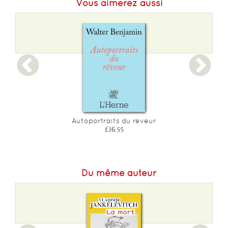
Vous aimerez aussi
Format L :
108
Poids :
282 g
Epaisseur :
18
Autoportraits du reveur
£16.55
Du même auteur