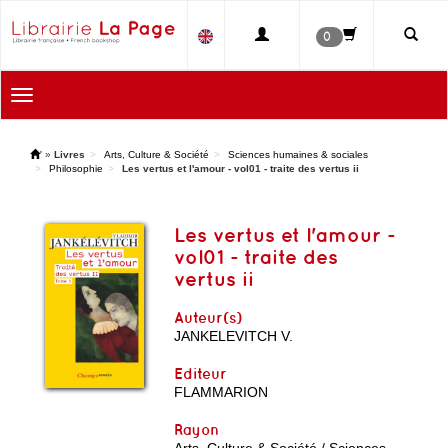
0
Toggle
navigation
'
»
Livres
Arts, Culture & Société
Sciences humaines & sociales
Philosophie
Les vertus et l'amour - vol01 - traite des vertus ii
Les vertus et l'amour -
vol01 - traite des
vertus ii
Auteur(s)
JANKELEVITCH V.
Editeur
FLAMMARION
Rayon