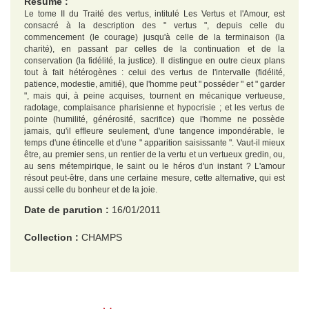
Résumé :
Le tome II du Traité des vertus, intitulé Les Vertus et l'Amour, est
consacré à la description des " vertus ", depuis celle du
commencement (le courage) jusqu'à celle de la terminaison (la
charité), en passant par celles de la continuation et de la
conservation (la fidélité, la justice). Il distingue en outre cieux plans
tout à fait hétérogènes : celui des vertus de l'intervalle (fidélité,
patience, modestie, amitié), que l'homme peut " posséder " et " garder
", mais qui, à peine acquises, tournent en mécanique vertueuse,
radotage, complaisance pharisienne et hypocrisie ; et les vertus de
pointe (humilité, générosité, sacrifice) que l'homme ne possède
jamais, qu'il effleure seulement, d'une tangence impondérable, le
temps d'une étincelle et d'une " apparition saisissante ". Vaut-il mieux
être, au premier sens, un rentier de la vertu et un vertueux gredin, ou,
au sens métempirique, le saint ou le héros d'un instant ? L'amour
résout peut-être, dans une certaine mesure, cette alternative, qui est
aussi celle du bonheur et de la joie.
Date de parution :
16/01/2011
Collection :
CHAMPS
EAN :
9782081252387
Format H :
177