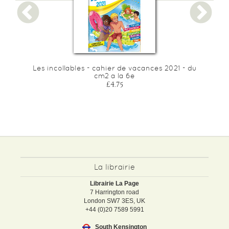
u
Les incollables - cahier de vacances 2021 - du
cm2 a la 6e
£4.75
La librairie
Librairie La Page
7 Harrington road
London SW7 3ES, UK
+44 (0)20 7589 5991
South Kensington