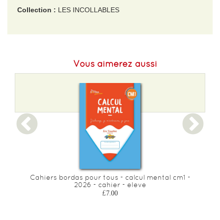
Collection :
LES INCOLLABLES
EAN :
9782809686654
Format H :
172
Vous aimerez aussi
Format L :
164
Poids :
416 g
Epaisseur :
35
Cahiers bordas pour tous - calcul mental cm1 -
2026 - cahier - eleve
£7.00