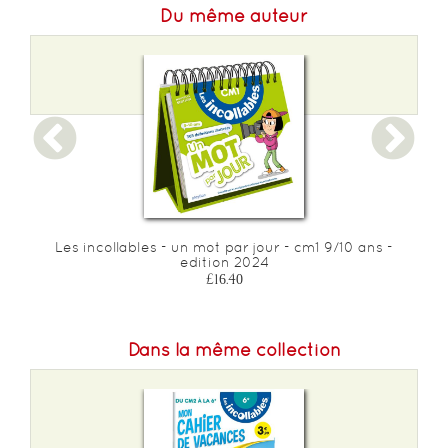
Du même auteur
Les incollables - un mot par jour - cm1 9/10 ans -
L
edition 2024
£16.40
Dans la même collection