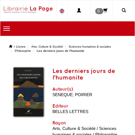
0
Toggle
navigation
'
»
Livres
Arts, Culture & Société
Sciences humaines & sociales
Philosophie
Les derniers jours de l'humanite
Les derniers jours de
l'humanite
Auteur(s)
SENEQUE
;
POIRIER
Editeur
BELLES LETTRES
Rayon
Arts, Culture & Société / Sciences
humaines & sociales / Philosophie