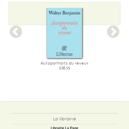
Poids :
401 g
Epaisseur :
1
Autoportraits du reveur
£16.55
La librairie
Librairie La Page