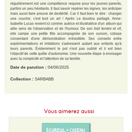
régulièrement est une compétence requise pour les jeunes parents,
parfois un peu hésitants. Il faut savoir repérer les signes, les anticiper
mais aussi faire preuve de dextérité. Car il faut bien le dire : changer
une couche, c'est tout un art ! Après Le doudou partagé, Anne-
Isabelle Lucas revient ici comme autrice et illustratrice d'un album qui
allie sens de l'observation et de l'humour. De son trait tendre et vif,
elle campe une petite fille accompagnée de son ourson, cobaye
consentant d'une démonstration irrésistible. Ses conseils entre
expérimentations et imitations s'adressent autant aux enfants qu'à
leurs parents. Évidemment le pot n'est pas oublié et il est bien
l'objectif de cette quête d'autonomie. Une nouvelle étape à envisager
avec la complicité et l'attention de sa famille.
Date de parution :
04/06/2025
Collection :
SARBABB
EAN :
9791040806271
Format H :
230
Vous aimerez aussi
Format L :
175
Poids :
338 g