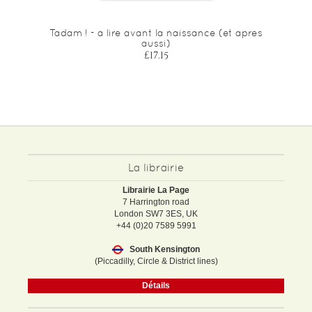
Tadam ! - a lire avant la naissance (et apres
aussi)
£17.15
La librairie
Librairie La Page
7 Harrington road
London SW7 3ES, UK
+44 (0)20 7589 5991
South Kensington
(Piccadilly, Circle & District lines)
Détails