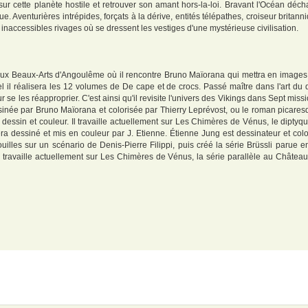
sur cette planète hostile et retrouver son amant hors-la-loi. Bravant l'Océan déc
. Aventurières intrépides, forçats à la dérive, entités télépathes, croiseur britanni
inaccessibles rivages où se dressent les vestiges d'une mystérieuse civilisation.
 aux Beaux-Arts d'Angoulême où il rencontre Bruno Maïorana qui mettra en images
il réalisera les 12 volumes de De cape et de crocs. Passé maître dans l'art du 
r se les réapproprier. C'est ainsi qu'il revisite l'univers des Vikings dans Sept miss
sinée par Bruno Maïorana et colorisée par Thierry Leprévost, ou le roman picare
essin et couleur. Il travaille actuellement sur Les Chimères de Vénus, le diptyq
ra dessiné et mis en couleur par J. Etienne. Étienne Jung est dessinateur et colori
illes sur un scénario de Denis-Pierre Filippi, puis créé la série Brüssli parue en
 travaille actuellement sur Les Chimères de Vénus, la série parallèle au Château 