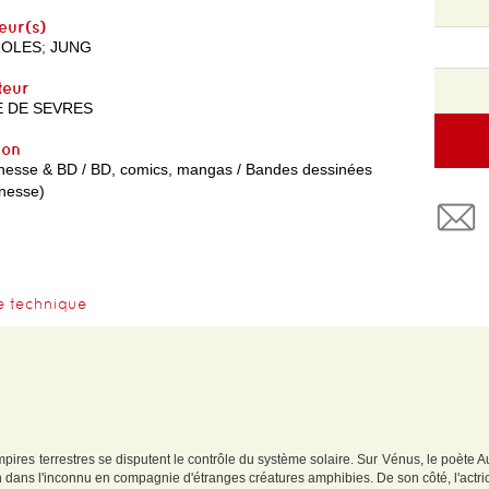
eur(s)
ROLES
;
JUNG
teur
 DE SEVRES
yon
nesse & BD / BD, comics, mangas / Bandes dessinées
unesse)
e technique
empires terrestres se disputent le contrôle du système solaire. Sur Vénus, le poète
oin dans l'inconnu en compagnie d'étranges créatures amphibies. De son côté, l'actr