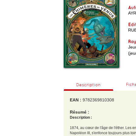
Aut
AY
Edi
RUE
Ra
Jeu
(je
Fich
Description
EAN :
9782369810308
Résumé :
Description :
1874, au cœur de l'âge de l'éther. Les 
Napoléon III, s'enfonce toujours plus l