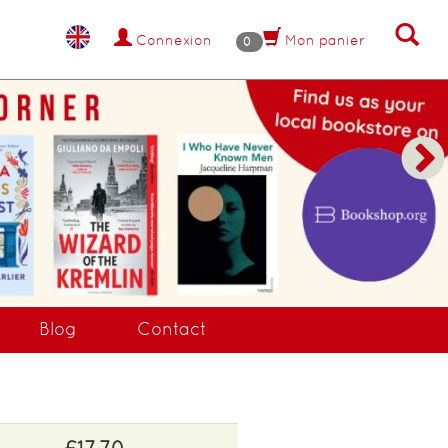
Connexion
Mon panier
0
Blog
Contact
£17.70