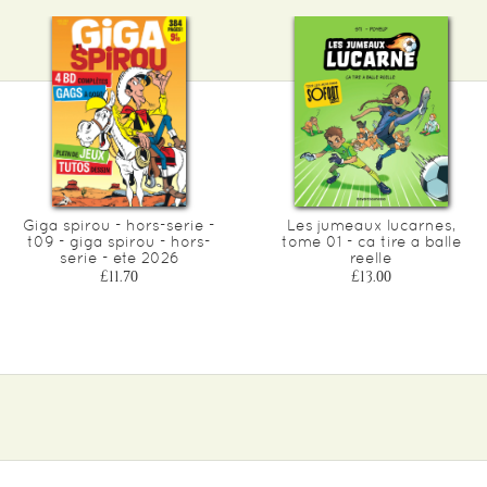
Giga spirou - hors-serie -
Les jumeaux lucarnes,
t09 - giga spirou - hors-
tome 01 - ca tire a balle
serie - ete 2026
reelle
£11.70
£13.00