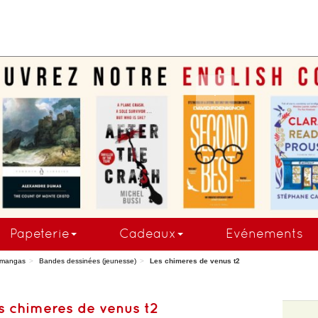
.
Papeterie
Cadeaux
Evénements
 mangas
Bandes dessinées (jeunesse)
Les chimeres de venus t2
s chimeres de venus t2