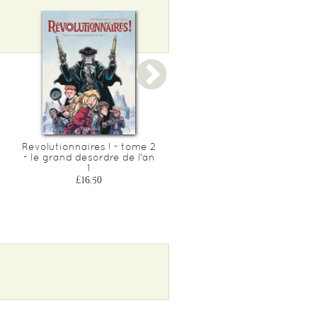
Revolutionnaires ! - tome 2
Revolutionnaires ! - tome 
- le grand desordre de l'an
- le roi est mort, vive la
1
republique !
£16.50
£16.50