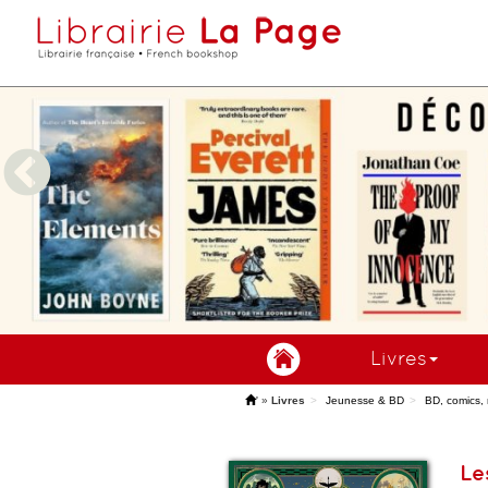
Livres
'
»
Livres
Jeunesse & BD
BD, comics,
Le