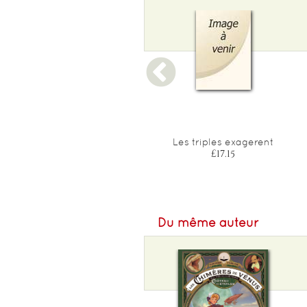
Poids :
660 g
Epaisseur :
11
Dina et le millimonde -
Les triples exagerent
tome 1 - le peuple du
£17.15
grenier
£17.40
Du même auteur