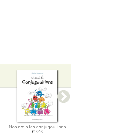
Nos amis les conjugouillons
Malenfer - l'integrale
£15.95
£23.50