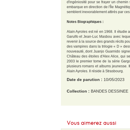
d'ingéniosité pour se frayer un chemin 
embarque en direction de l'Île Magnétique
semblent inexorablement attirés par ces 
Notes Biographiques :
Alain Ayroles est né en 1968. Il étudie
Garulfo et Jean-Luc Masbou avec lequel 
revenir à la source des grands récits pou
des vampires dans la trilogie « D » des
nouveauté, dont Juanjo Guarnido signe d
Château des étoiles d'Alex Alice, qui se
2003 le premier tome de la série Gargou
plusieurs romans et albums jeunesse. Il
Alain Ayroles. Il réside à Strasbourg.
Date de parution :
10/05/2023
Collection :
BANDES DESSINEE
EAN :
9782369810308
Format H :
320
Vous aimerez aussi
Format L :
241