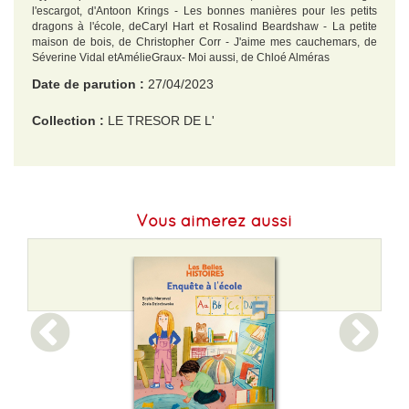
l'escargot, d'Antoon Krings - Les bonnes manières pour les petits
dragons à l'école, deCaryl Hart et Rosalind Beardshaw - La petite
maison de bois, de Christopher Corr - J'aime mes cauchemars, de
Séverine Vidal etAmélieGraux- Moi aussi, de Chloé Alméras
Date de parution :
27/04/2023
Collection :
LE TRESOR DE L'
EAN :
9782075188333
Format H :
261
Vous aimerez aussi
Format L :
211
Poids :
508 g
Epaisseur :
12