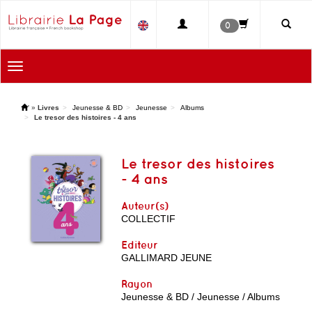
0
Toggle
navigation
'
»
Livres
Jeunesse & BD
Jeunesse
Albums
Le tresor des histoires - 4 ans
Le tresor des histoires
- 4 ans
Auteur(s)
COLLECTIF
Editeur
GALLIMARD JEUNE
Rayon
Jeunesse & BD / Jeunesse / Albums