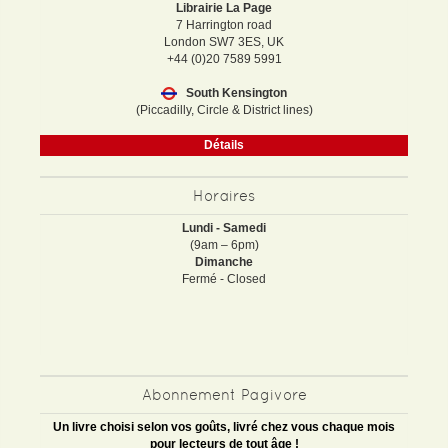
Librairie La Page
7 Harrington road
London SW7 3ES, UK
+44 (0)20 7589 5991
South Kensington
(Piccadilly, Circle & District lines)
Détails
Horaires
Lundi - Samedi
(9am – 6pm)
Dimanche
Fermé - Closed
Abonnement Pagivore
Un livre choisi selon vos goûts, livré chez vous chaque mois
pour lecteurs de tout âge !