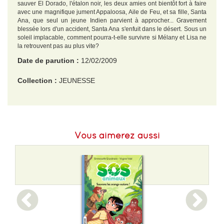
sauver El Dorado, l'étalon noir, les deux amies ont bientôt fort à faire
avec une magnifique jument Appaloosa, Aile de Feu, et sa fille, Santa
Ana, que seul un jeune Indien parvient à approcher... Gravement
blessée lors d'un accident, Santa Ana s'enfuit dans le désert. Sous un
soleil implacable, comment pourra-t-elle survivre si Mélany et Lisa ne
la retrouvent pas au plus vite?
Date de parution :
12/02/2009
Collection :
JEUNESSE
EAN :
9782843044632
Format H :
170
Vous aimerez aussi
Format L :
123
Poids :
136 g
Epaisseur :
10