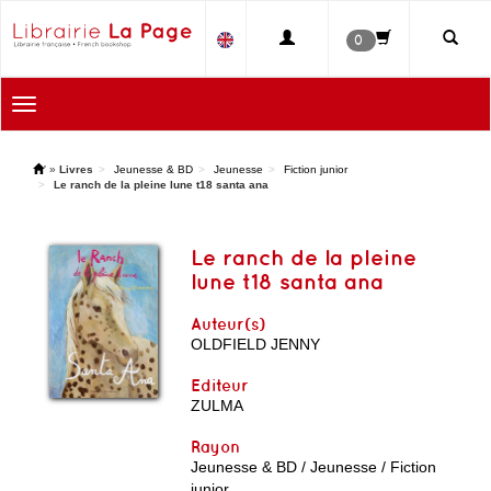
0
Toggle
navigation
'
»
Livres
Jeunesse & BD
Jeunesse
Fiction junior
Le ranch de la pleine lune t18 santa ana
Le ranch de la pleine
lune t18 santa ana
Auteur(s)
OLDFIELD JENNY
Editeur
ZULMA
Rayon
Jeunesse & BD / Jeunesse / Fiction
junior