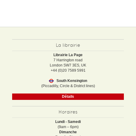
La librairie
Librairie La Page
7 Harrington road
London SW7 3ES, UK
+44 (0)20 7589 5991
South Kensington
(Piccadilly, Circle & District lines)
Détails
Horaires
Lundi - Samedi
(9am – 6pm)
Dimanche