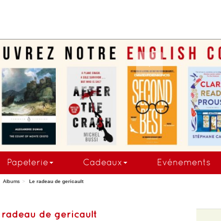
COMMAND
Papeterie
Cadeaux
Evénements
Albums
Le radeau de gericault
 radeau de gericault