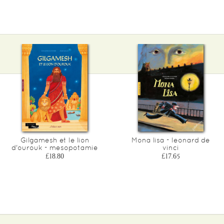
Gilgamesh et le lion
Mona lisa - leonard de
d'ourouk - mesopotamie
vinci
£18.80
£17.65