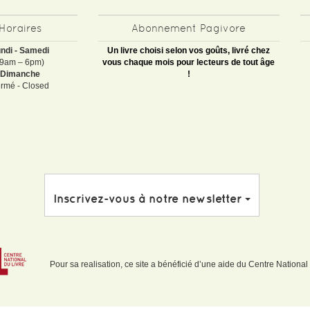
Horaires
Abonnement Pagivore
ndi - Samedi
Un livre choisi selon vos goûts, livré chez
(9am – 6pm)
vous chaque mois pour lecteurs de tout âge
Dimanche
!
rmé - Closed
Inscrivez-vous à notre newsletter
Pour sa realisation, ce site a bénéficié d’une aide du Centre National