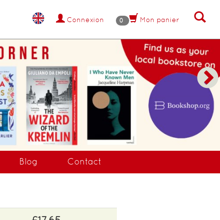
Connexion
Mon panier
0
EZ MAINTENANT !
Blog
Contact
£17.65