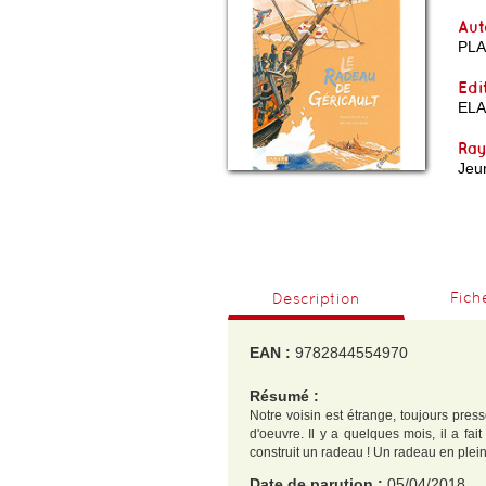
Aut
PL
Edi
ELA
Ra
Jeu
Fich
Description
EAN :
9782844554970
Résumé :
Notre voisin est étrange, toujours pressé
d'oeuvre. Il y a quelques mois, il a fa
construit un radeau ! Un radeau en plein 
Date de parution :
05/04/2018