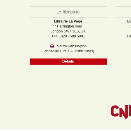
La librairie
Librairie La Page
Lu
7 Harrington road
London SW7 3ES, UK
+44 (0)20 7589 5991
Fe
South Kensington
(Piccadilly, Circle & District lines)
Détails