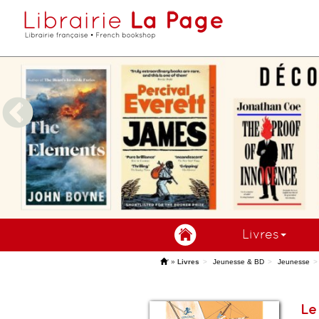
Livres
'
»
Livres
Jeunesse & BD
Jeunesse
Le