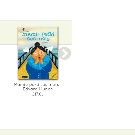
Mamie perd ses mots -
Un dragon sur le toit -
Edvard Munch
gaudi
£17.65
£18.80