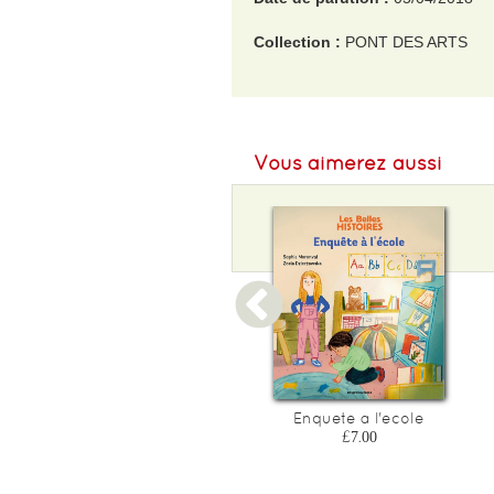
Collection :
PONT DES ARTS
EAN :
9782844554970
Format H :
320
Vous aimerez aussi
Format L :
240
Poids :
506 g
Epaisseur :
10
Une rentree extraterrestre
Enquete a l'ecole
£7.00
£7.00