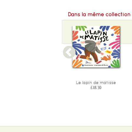
Dans la même collection
Le marin et la fille des
Le lapin de matisse
mers - camille claudel
£18.30
£17.65