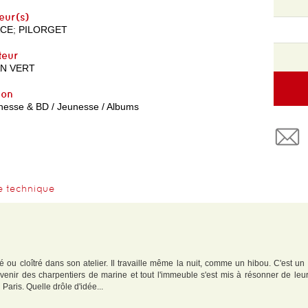
eur(s)
ACE
;
PILORGET
teur
N VERT
yon
nesse & BD / Jeunesse / Albums
e technique
 ou cloîtré dans son atelier. Il travaille même la nuit, comme un hibou. C'est un pe
it venir des charpentiers de marine et tout l'immeuble s'est mis à résonner de leu
Paris. Quelle drôle d'idée...