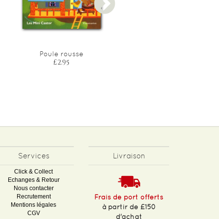
Poule rousse
Va-t'en, gros loup mechan
!
£2.95
£2.95
Services
Livraison
Click & Collect
Echanges & Retour
Nous contacter
Recrutement
Frais de port offerts
Mentions légales
à partir de £150
CGV
d'achat