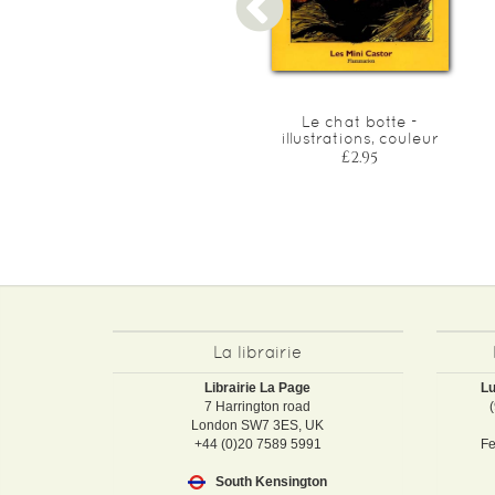
La grande panthere noire -
Le chat botte -
illustrations, couleur
illustrations, couleur
£5.60
£2.95
La librairie
Librairie La Page
Lu
7 Harrington road
London SW7 3ES, UK
+44 (0)20 7589 5991
Fe
South Kensington