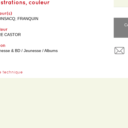
lustrations, couleur
eur(s)
ONSACQ
;
FRANQUIN
C
teur
RE CASTOR
yon
nesse & BD / Jeunesse / Albums
e technique