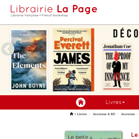
Livres
'
»
Livres
Jeunesse & BD
Jeunesse
Le