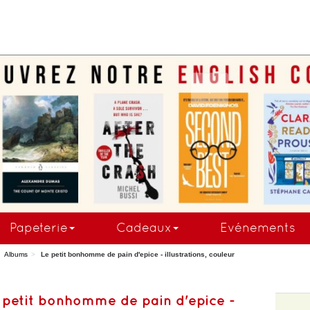
COMMANDEZ MAINTE
Papeterie
Cadeaux
Evénements
Albums
Le petit bonhomme de pain d'epice - illustrations, couleur
 petit bonhomme de pain d'epice -