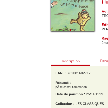
il
Aut
FR
Edi
PE
Ra
Jeu
Fich
Description
EAN :
9782081602717
Résumé :
pÃ¨re castor flammarion
Date de parution :
25/11/1999
Collection :
LES CLASSIQUES