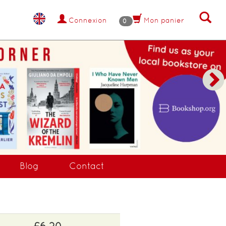
Connexion
Mon panier
0
NANT !
Blog
Contact
£6.20