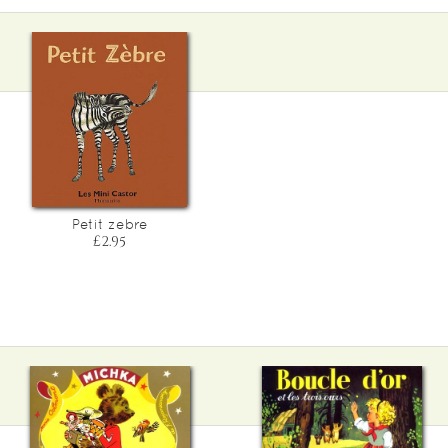
Petit zebre
£2.95