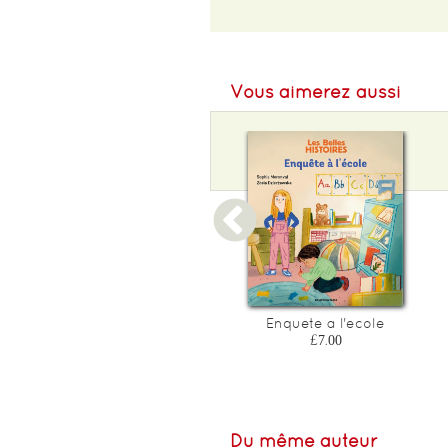
EAN :
9782081602717
Format H :
180
Vous aimerez aussi
Format L :
210
Poids :
80 g
Epaisseur :
3
Une rentree extraterrestre
Enquete a l'ecole
£7.00
£7.00
Du même auteur