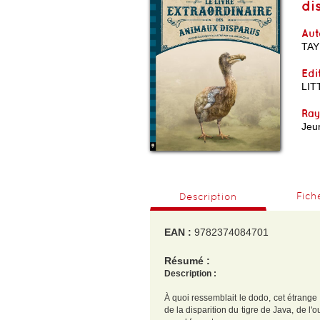
di
Aut
TA
Edi
LIT
Ra
Jeu
Fich
Description
EAN :
9782374084701
Résumé :
Description :
À quoi ressemblait le dodo, cet étrange
de la disparition du tigre de Java, de l