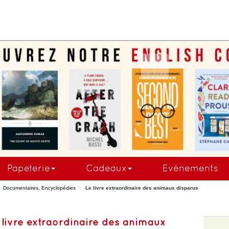
.
Papeterie
Cadeaux
Evénements
Documentaires, Encyclopédies
Le livre extraordinaire des animaux disparus
 livre extraordinaire des animaux