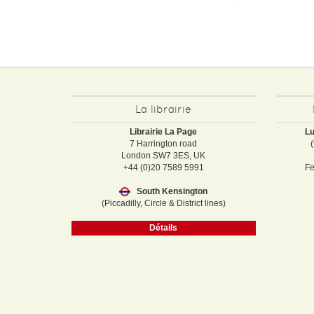
La librairie
Librairie La Page
Lu
7 Harrington road
London SW7 3ES, UK
+44 (0)20 7589 5991
Fe
South Kensington
(Piccadilly, Circle & District lines)
Détails