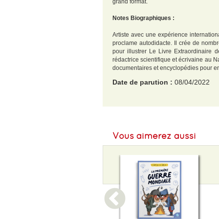
grand format.
Notes Biographiques :
Artiste avec une expérience internatio
proclame autodidacte. Il crée de nombreu
pour illustrer Le Livre Extraordinaire
rédactrice scientifique et écrivaine au
documentaires et encyclopédies pour enfan
Date de parution :
08/04/2022
EAN :
9782374084701
Format H :
378
Vous aimerez aussi
Format L :
280
Poids :
998 g
Epaisseur :
15