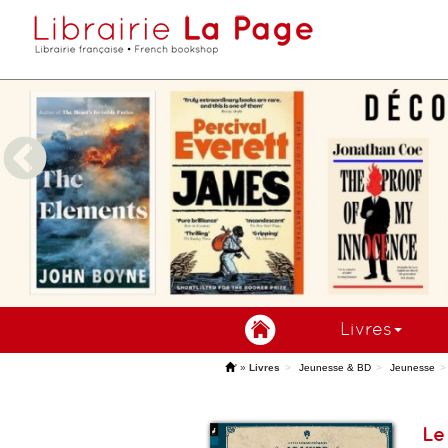
Livres
'
»
Livres
Jeunesse & BD
Jeunesse
Le