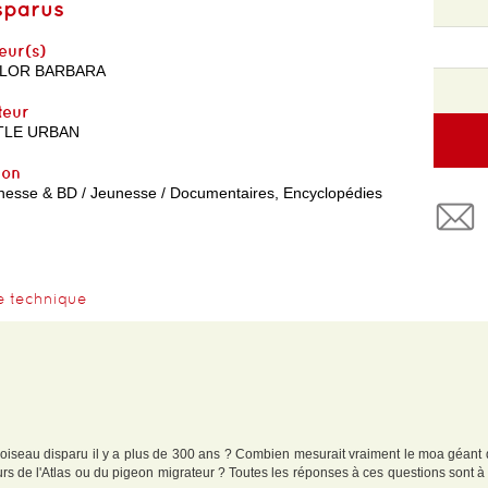
sparus
eur(s)
YLOR BARBARA
teur
TLE URBAN
yon
nesse & BD / Jeunesse / Documentaires, Encyclopédies
e technique
 oiseau disparu il y a plus de 300 ans ? Combien mesurait vraiment le moa géant d
'ours de l'Atlas ou du pigeon migrateur ? Toutes les réponses à ces questions sont à