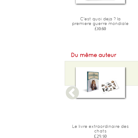
Une autre histoire de dinos
C'est quoi deja ? la
premiere guerre mondiale
£18.90
£10.60
Du même auteur
Construis un requin
Le livre extraordinaire des
chats
£23.55
£29.50