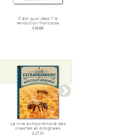
C'est quoi deja ? la
C'est quoi deja ? les
revolution francaise
romains
£10.60
£10.60
Le livre extraordinaire des
Construis un requin
insectes et araignees
£23.55
£27.15