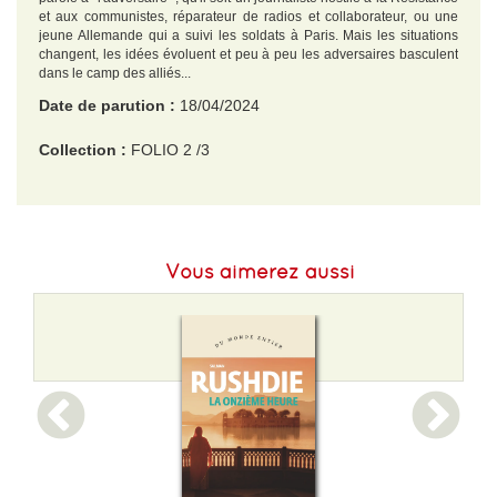
et aux communistes, réparateur de radios et collaborateur, ou une
jeune Allemande qui a suivi les soldats à Paris. Mais les situations
changent, les idées évoluent et peu à peu les adversaires basculent
dans le camp des alliés...
Date de parution :
18/04/2024
Collection :
FOLIO 2 /3
EAN :
9782073063816
Format H :
178
Vous aimerez aussi
Format L :
108
Poids :
87 g
Epaisseur :
8