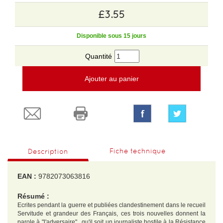
£3.55
Disponible sous 15 jours
Quantité
Ajouter au panier
Fiche technique
Description
EAN :
9782073063816
Résumé :
Ecrites pendant la guerre et publiées clandestinement dans le recueil
Servitude et grandeur des Français, ces trois nouvelles donnent la
parole à "l'adversaire" , qu'il soit un journaliste hostile à la Résistance