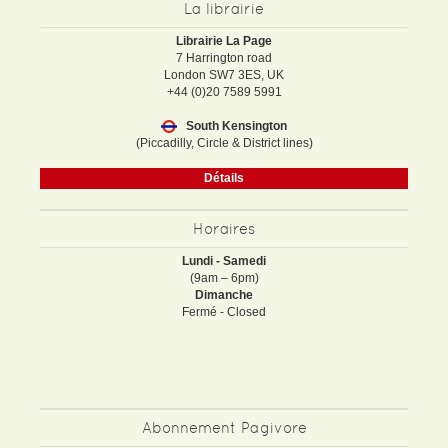
La librairie
Librairie La Page
7 Harrington road
London SW7 3ES, UK
+44 (0)20 7589 5991
South Kensington
(Piccadilly, Circle & District lines)
Détails
Horaires
Lundi - Samedi
(9am – 6pm)
Dimanche
Fermé - Closed
Abonnement Pagivore