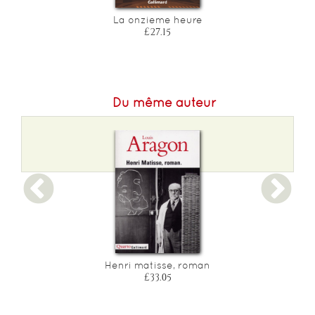
La onzieme heure
L
£27.15
Du même auteur
Henri matisse, roman
£33.05