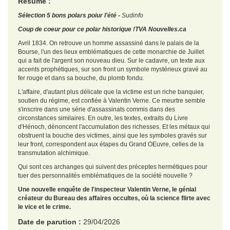
Résumé :
Sélection 5 bons polars poiur l'été -
Sudinfo
Coup de coeur pour ce polar historique !
TVA Nouvelles.ca
Avril 1834. On retrouve un homme assassiné dans le palais de la
Bourse, l'un des lieux emblématiques de cette monarchie de Juillet
qui a fait de l'argent son nouveau dieu. Sur le cadavre, un texte aux
accents prophétiques, sur son front un symbole mystérieux gravé au
fer rouge et dans sa bouche, du plomb fondu.
L'affaire, d'autant plus délicate que la victime est un riche banquier,
soutien du régime, est confiée à Valentin Verne. Ce meurtre semble
s'inscrire dans une série d'assassinats commis dans des
circonstances similaires. En outre, les textes, extraits du Livre
d'Hénoch, dénoncent l'accumulation des richesses. Et les métaux qui
obstruent la bouche des victimes, ainsi que les symboles gravés sur
leur front, correspondent aux étapes du Grand OEuvre, celles de la
transmutation alchimique.
Qui sont ces archanges qui suivent des préceptes hermétiques pour
tuer des personnalités emblématiques de la société nouvelle ?
Une nouvelle enquête de l'inspecteur Valentin Verne, le génial
créateur du Bureau des affaires occultes, où la science flirte avec
le vice et le crime.
Date de parution :
29/04/2026