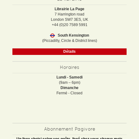
Librairie La Page
7 Harrington road
London SW7 3ES, UK
+44 (0)20 7589 5991
South Kensington
(Piccadilly, Circle & District lines)
Détails
Horaires
Lundi - Samedi
(9am – 6pm)
Dimanche
Fermé - Closed
Abonnement Pagivore