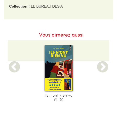
Collection :
LE BUREAU DES A
EAN :
9782226486721
Format H :
225
Vous aimerez aussi
Format L :
154
Poids :
506 g
Epaisseur :
28
Ils n'ont rien vu
£11.70