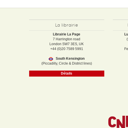
La librairie
Librairie La Page
Lu
7 Harrington road
London SW7 3ES, UK
+44 (0)20 7589 5991
Fe
South Kensington
(Piccadilly, Circle & District lines)
Détails