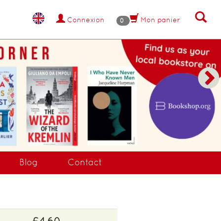
Connexion
Mon panier
0
NANT !
Blog
Contact
£4.60