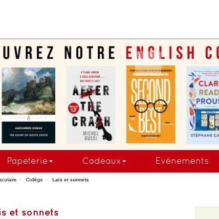
COMMANDEZ MAINTE
Papeterie
Cadeaux
Evénements
scolaire
Collège
Lais et sonnets
is et sonnets