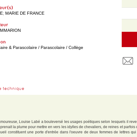
eur(s)
E
;
MARIE DE FRANCE
teur
AMMARION
yon
aire & Parascolaire / Parascolaire / Collège
e technique
amoureuse, Louise Labé a bouleversé les usages poétiques selon lesquels il reve
prenait la plume pour mettre en vers les idylles de chevaliers, de reines et parfois
cueil constituent une porte d'entrée dans l'oeuvre de deux femmes de lettres qu