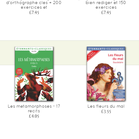
d'orthographe cles + 200
bien rediger et 150
exercices et
exercices
£7.45
£7.45
Les metamorphoses - 17
Les fleurs du mal
recits
£3.55
£4.05