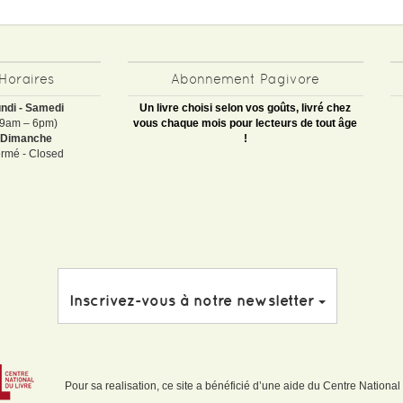
Horaires
Abonnement Pagivore
ndi - Samedi
Un livre choisi selon vos goûts, livré chez
(9am – 6pm)
vous chaque mois pour lecteurs de tout âge
Dimanche
!
rmé - Closed
Inscrivez-vous à notre newsletter
Pour sa realisation, ce site a bénéficié d’une aide du Centre National