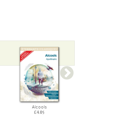
Alcools
L'odyssee
£4.05
£3.55