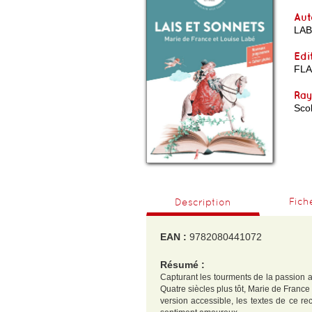
Aut
LAB
Edi
FL
Ra
Scol
Fich
Description
EAN :
9782080441072
Résumé :
Capturant les tourments de la passion 
Quatre siècles plus tôt, Marie de France 
version accessible, les textes de ce re