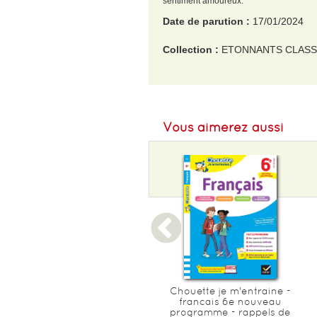
sentiment amoureux.
Date de parution :
17/01/2024
Collection :
ETONNANTS CLASS
EAN :
9782080441072
Format H :
176
Vous aimerez aussi
Format L :
125
Poids :
166 g
Epaisseur :
8
Passeport - toutes les
Chouette je m'entraine -
matieres - de la 6e a la 5e -
francais 6e nouveau
cahier de vacances 2026
programme - rappels de