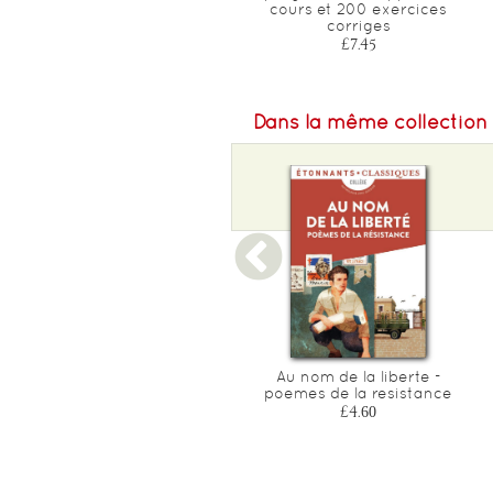
cours et 200 exercices
£11.25
corriges
£7.45
Dans la même collection
Robinson crusoe
Au nom de la liberte -
poemes de la resistance
£4.50
£4.60