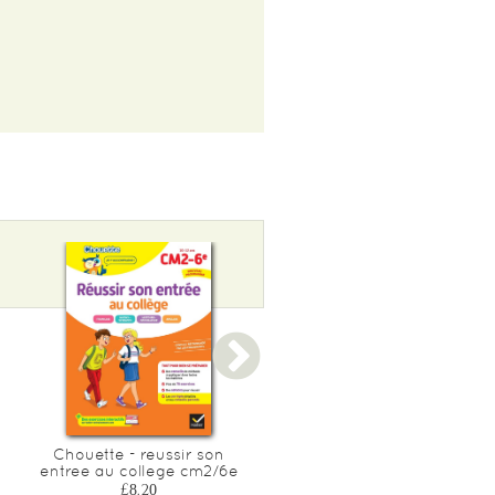
Chouette - reussir son
Chouette - bien lire, bien
entree au college cm2/6e
comprendre cm2/6e
£8.20
£8.20