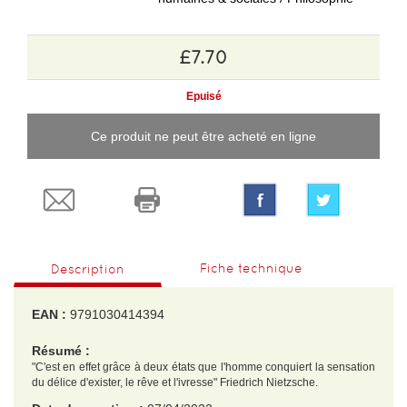
£7.70
Epuisé
Ce produit ne peut être acheté en ligne
Fiche technique
Description
EAN :
9791030414394
Résumé :
"C'est en effet grâce à deux états que l'homme conquiert la sensation
du délice d'exister, le rêve et l'ivresse" Friedrich Nietzsche.