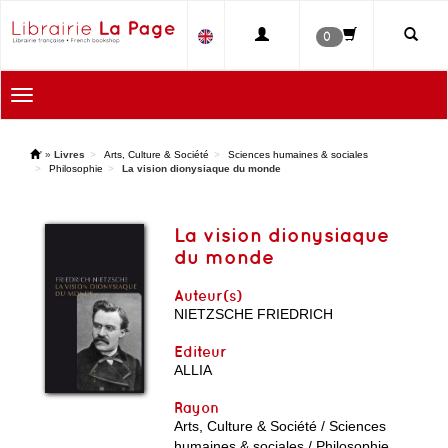
0
Toggle
navigation
'
»
Livres
Arts, Culture & Société
Sciences humaines & sociales
Philosophie
La vision dionysiaque du monde
La vision dionysiaque
du monde
Auteur(s)
NIETZSCHE FRIEDRICH
Editeur
ALLIA
Rayon
Arts, Culture & Société / Sciences
humaines & sociales / Philosophie