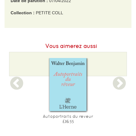
Date de parution :
07/04/2022
Collection :
PETITE COLL
EAN :
9791030414394
Format H :
170
Vous aimerez aussi
Format L :
104
Poids :
78 g
Epaisseur :
6
Autoportraits du reveur
£16.55