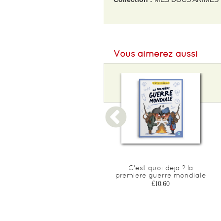
EAN :
9782745994516
Format H :
200
Vous aimerez aussi
Format L :
200
Poids :
504 g
Epaisseur :
30
Une autre histoire de dinos
C'est quoi deja ? la
premiere guerre mondiale
£18.90
£10.60