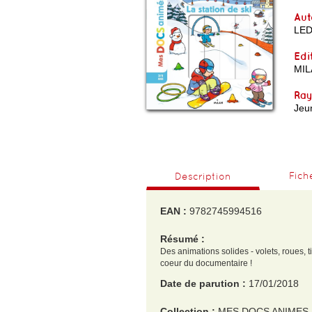
Aut
LE
Edi
MIL
Ra
Jeu
Fich
Description
EAN :
9782745994516
Résumé :
Des animations solides - volets, roues, 
coeur du documentaire !
Date de parution :
17/01/2018
Collection :
MES DOCS ANIMES