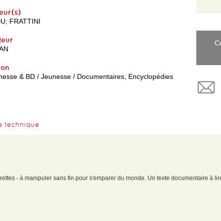
eur(s)
DU
;
FRATTINI
teur
C
AN
yon
nesse & BD / Jeunesse / Documentaires, Encyclopédies
e technique
tirettes - à manipuler sans fin pour s'emparer du monde. Un texte documentaire à lir