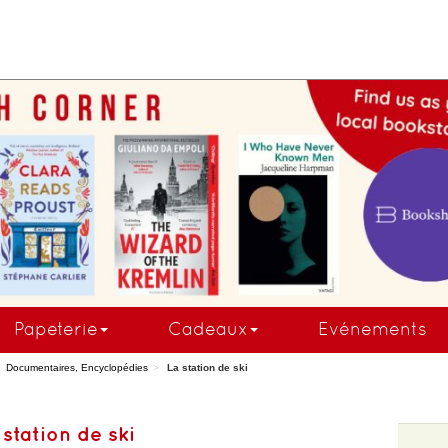
COMMANDEZ MAINTE
Papeterie
Cadeaux
Evénements
Documentaires, Encyclopédies
La station de ski
 station de ski