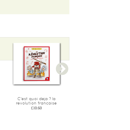
C'est quoi deja ? la
C'est quoi deja ? les
revolution francaise
romains
£10.60
£10.60