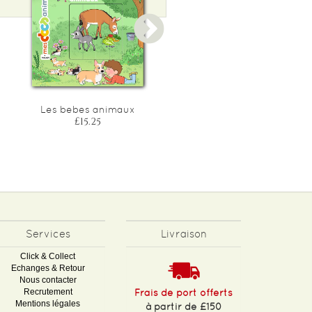
Les bebes animaux
En avion !
£15.25
£16.40
Services
Livraison
Click & Collect
Echanges & Retour
Nous contacter
Recrutement
Frais de port offerts
Mentions légales
à partir de £150