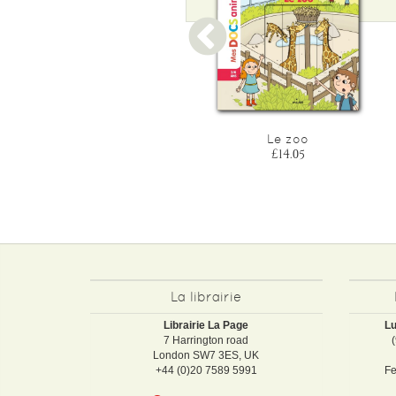
L'ecole maternelle
Le zoo
£16.40
£14.05
La librairie
Librairie La Page
Lu
7 Harrington road
London SW7 3ES, UK
+44 (0)20 7589 5991
Fe