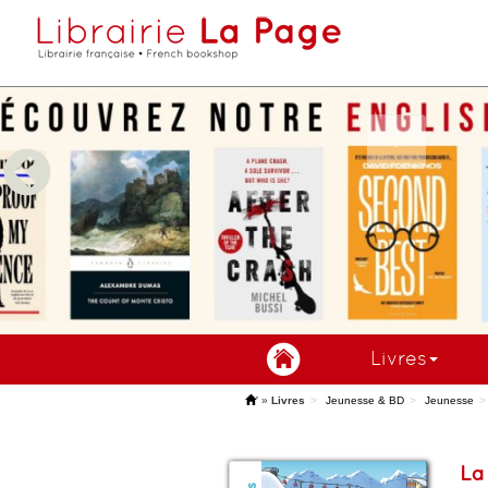
Livres
'
»
Livres
Jeunesse & BD
Jeunesse
La