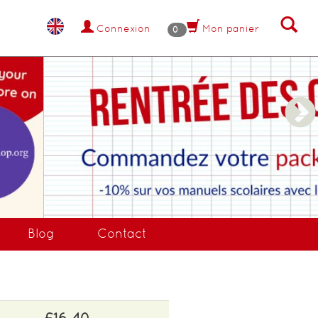
Connexion
Mon panier
0
NANT !
Blog
Contact
£16.40