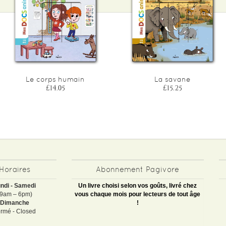
Le corps humain
La savane
£14.05
£15.25
Horaires
Abonnement Pagivore
ndi - Samedi
Un livre choisi selon vos goûts, livré chez
(9am – 6pm)
vous chaque mois pour lecteurs de tout âge
Dimanche
!
rmé - Closed