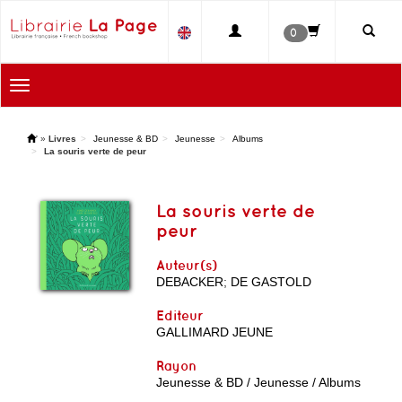
0
Toggle
navigation
'
»
Livres
Jeunesse & BD
Jeunesse
Albums
La souris verte de peur
La souris verte de
peur
Auteur(s)
DEBACKER
;
DE GASTOLD
Editeur
GALLIMARD JEUNE
Rayon
Jeunesse & BD / Jeunesse / Albums