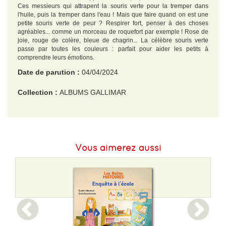
Ces messieurs qui attrapent la souris verte pour la tremper dans
l'huile, puis la tremper dans l'eau ! Mais que faire quand on est une
petite souris verte de peur ? Respirer fort, penser à des choses
agréables... comme un morceau de roquefort par exemple ! Rose de
joie, rouge de colère, bleue de chagrin... La célèbre souris verte
passe par toutes les couleurs : parfait pour aider les petits à
comprendre leurs émotions.
Date de parution :
04/04/2024
Collection :
ALBUMS GALLIMAR
EAN :
9782075189873
Format H :
230
Vous aimerez aussi
Format L :
228
Poids :
310 g
Epaisseur :
10