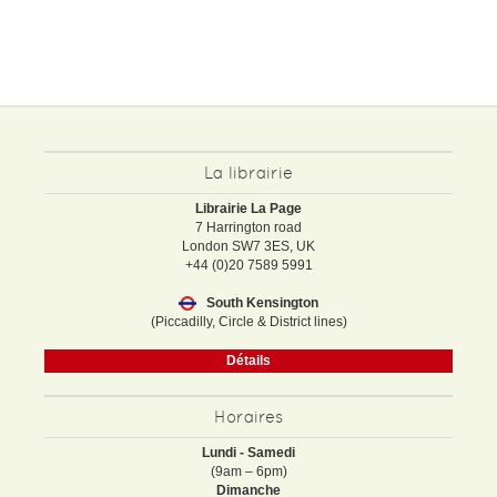
La librairie
Librairie La Page
7 Harrington road
London SW7 3ES, UK
+44 (0)20 7589 5991
South Kensington
(Piccadilly, Circle & District lines)
Détails
Horaires
Lundi - Samedi
(9am – 6pm)
Dimanche