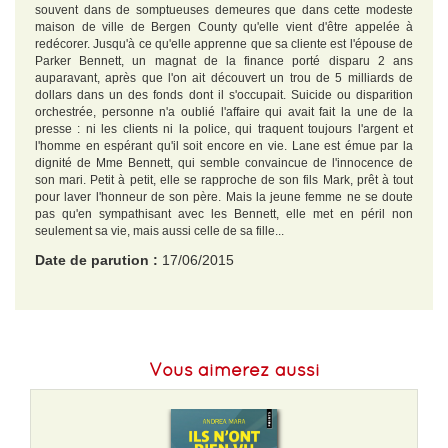
souvent dans de somptueuses demeures que dans cette modeste
maison de ville de Bergen County qu'elle vient d'être appelée à
redécorer. Jusqu'à ce qu'elle apprenne que sa cliente est l'épouse de
Parker Bennett, un magnat de la finance porté disparu 2 ans
auparavant, après que l'on ait découvert un trou de 5 milliards de
dollars dans un des fonds dont il s'occupait. Suicide ou disparition
orchestrée, personne n'a oublié l'affaire qui avait fait la une de la
presse : ni les clients ni la police, qui traquent toujours l'argent et
l'homme en espérant qu'il soit encore en vie. Lane est émue par la
dignité de Mme Bennett, qui semble convaincue de l'innocence de
son mari. Petit à petit, elle se rapproche de son fils Mark, prêt à tout
pour laver l'honneur de son père. Mais la jeune femme ne se doute
pas qu'en sympathisant avec les Bennett, elle met en péril non
seulement sa vie, mais aussi celle de sa fille...
Date de parution :
17/06/2015
EAN :
9782226317131
Format H :
225
Vous aimerez aussi
Format L :
145
Poids :
515 g