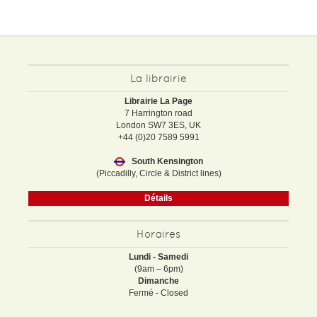
La librairie
Librairie La Page
7 Harrington road
London SW7 3ES, UK
+44 (0)20 7589 5991
South Kensington
(Piccadilly, Circle & District lines)
Détails
Horaires
Lundi - Samedi
(9am – 6pm)
Dimanche
Fermé - Closed