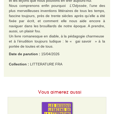
et les leçons que nous pouvons en tirer aujourd’hui.
Nous comprenons enfin pourquoi
L’Odyssée
, l’une des
plus merveilleuses inventions littéraires de tous les temps,
fascine toujours, près de trente siècles après qu’elle a été
fixée par écrit, et comment elle nous aide encore à
naviguer dans les brouillards de notre époque. A prendre,
aussi, un plaisir fou.
Un livre romanesque en diable, à la pédagogie charmeuse
et à l’érudition toujours ludique : le « gai savoir » à la
portée de toutes et de tous.
Date de parution :
15/04/2026
Collection :
LITTERATURE FRA
EAN :
9782246841326
Format H :
205
Vous aimerez aussi
Format L :
140
Poids :
370 g