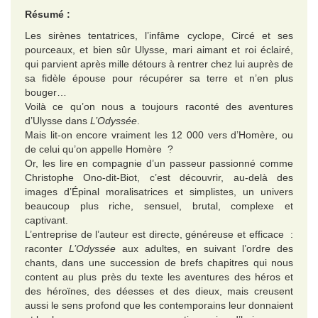
Résumé :
Les sirènes tentatrices, l’infâme cyclope, Circé et ses
pourceaux, et bien sûr Ulysse, mari aimant et roi éclairé,
qui parvient après mille détours à rentrer chez lui auprès de
sa fidèle épouse pour récupérer sa terre et n’en plus
bouger…
Voilà ce qu’on nous a toujours raconté des aventures
d’Ulysse dans
L’Odyssée
.
Mais lit-on encore vraiment les 12 000 vers d’Homère, ou
de celui qu’on appelle Homère ?
Or, les lire en compagnie d’un passeur passionné comme
Christophe Ono-dit-Biot, c’est découvrir, au-delà des
images d’Épinal moralisatrices et simplistes, un univers
beaucoup plus riche, sensuel, brutal, complexe et
captivant.
L’entreprise de l’auteur est directe, généreuse et efficace :
raconter
L’Odyssée
aux adultes, en suivant l’ordre des
chants, dans une succession de brefs chapitres qui nous
content au plus près du texte les aventures des héros et
des héroïnes, des déesses et des dieux, mais creusent
aussi le sens profond que les contemporains leur donnaient