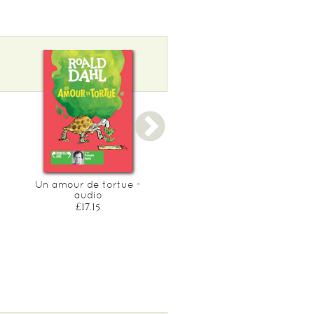
Un amour de tortue -
Contes de l'inattendu -
audio
nouvelles, roman, recits
£17.15
£37.80