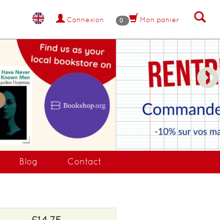
Connexion
Mon panier
0
NANT !
Blog
Contact
£14.75