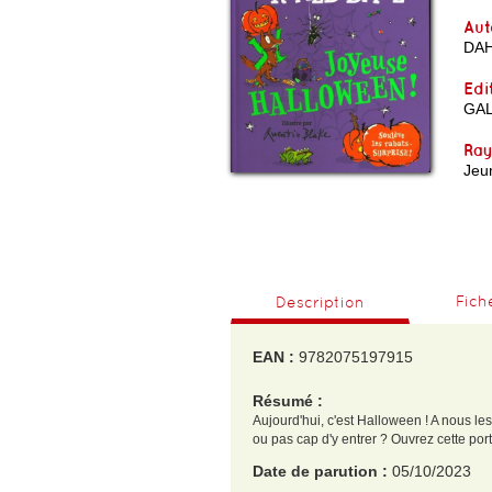
Aut
DA
Edi
GAL
Ra
Jeu
Fich
Description
EAN :
9782075197915
Résumé :
Aujourd'hui, c'est Halloween ! A nous les
ou pas cap d'y entrer ? Ouvrez cette port
Date de parution :
05/10/2023