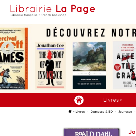
Livres
'
»
Livres
Jeunesse & BD
Jeunesse
Jo