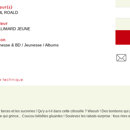
eur(s)
HL ROALD
teur
LIMARD JEUNE
yon
nesse & BD / Jeunesse / Albums
e technique
 farces et les sucreries ! Qu'y a-t-il dans cette citrouille ? Waouh ! Des bonbons qui
e qui grince... Coucou bébêtes gluantes ! Soulevez les rabats-surprise : fous rires et