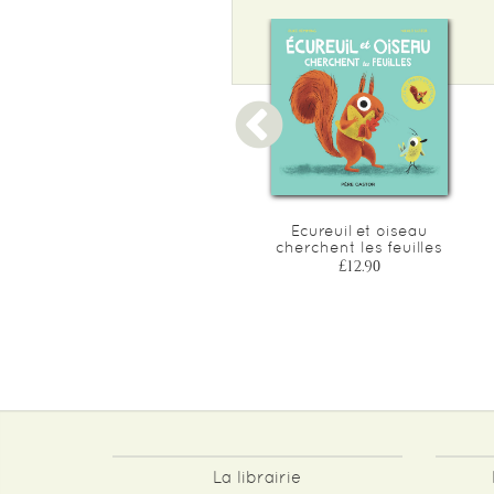
A table, petit mouton
Ecureuil et oiseau
(livre-tissu)
cherchent les feuilles
£22.40
£12.90
La librairie