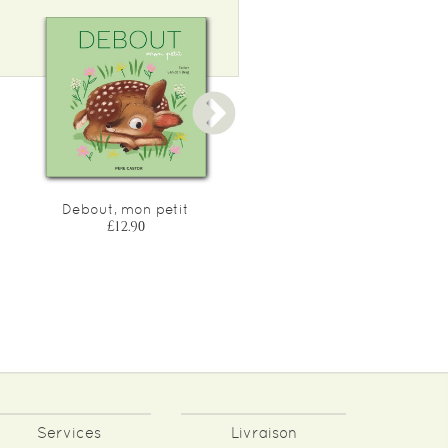
Debout, mon petit
Dors bien, mon petit
£12.90
£12.90
Services
Livraison