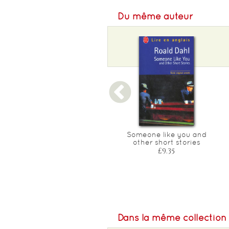
Du même auteur
Mon oncle oswald
Someone like you and
other short stories
£11.80
£9.35
Dans la même collection