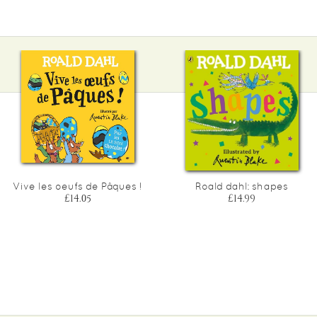
Vive les oeufs de Pâques !
Roald dahl: shapes
£14.05
£14.99