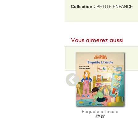
Collection :
PETITE ENFANCE
EAN :
9782075197915
Poids :
250 g
Vous aimerez aussi
Une rentree extraterrestre
Enquete a l'ecole
£7.00
£7.00