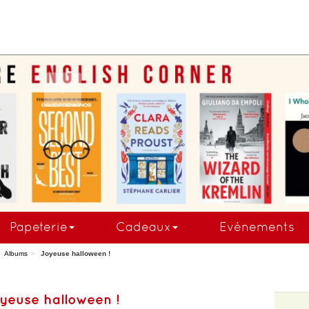
COMMANDEZ MAINTE
Papeterie
Cadeaux
Evénements
Albums
Joyeuse halloween !
yeuse halloween !