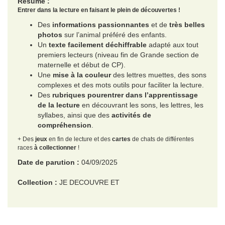
Résumé :
Entrer dans la lecture en faisant le plein de découvertes !
Des
informations passionnantes
et de
très belles
photos
sur l’animal préféré des enfants.
Un
texte facilement déchiffrable
adapté aux tout
premiers lecteurs (niveau fin de Grande section de
maternelle et début de CP).
Une
mise à la couleur
des lettres muettes, des sons
complexes et des mots outils pour faciliter la lecture.
Des
rubriques pour
entrer dans l’apprentissage
de la lecture
en découvrant les sons, les lettres, les
syllabes, ainsi que des
activités de
compréhension
.
+ Des
jeux
en fin de lecture et des
cartes
de chats de différentes
races
à collectionner
!
Date de parution :
04/09/2025
Collection :
JE DECOUVRE ET
EAN :
9782210785014
Format H :
215