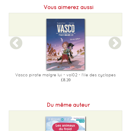
Vous aimerez aussi
Format L :
160
Poids :
134 g
Epaisseur :
7
Vasco pirate malgre lui - vol02 - l'ile des cyclopes
£8.20
Du même auteur