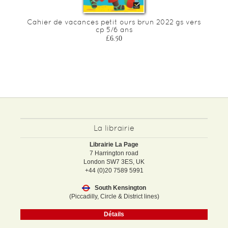
me
Cahier de vacances petit ours brun 2022 gs vers
C
cp 5/6 ans
£6.50
La librairie
Librairie La Page
7 Harrington road
London SW7 3ES, UK
+44 (0)20 7589 5991
South Kensington
(Piccadilly, Circle & District lines)
Détails