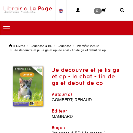
0
Toggle
navigation
'
»
Livres
Jeunesse & BD
Jeunesse
Première lecture
Je decouvre et je lis gs et cp - le chat - fin de gs et debut de cp
Je decouvre et je lis gs
et cp - le chat - fin de
gs et debut de cp
Auteur(s)
GOMBERT
;
RENAUD
Editeur
MAGNARD
Rayon