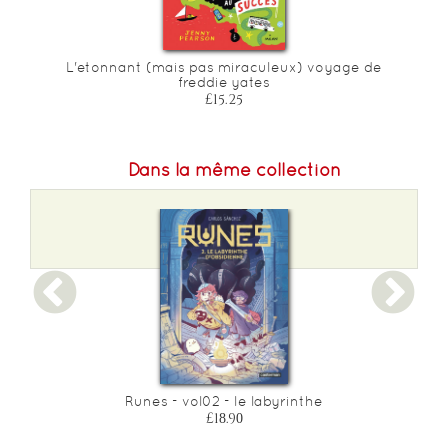
L'etonnant (mais pas miraculeux) voyage de
freddie yates
£15.25
Dans la même collection
Runes - vol02 - le labyrinthe
L
£18.90