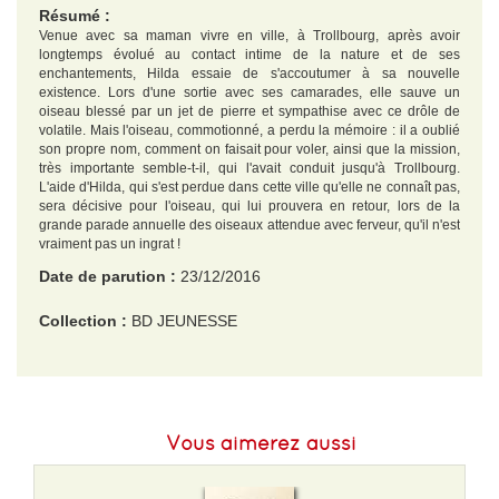
Résumé :
Venue avec sa maman vivre en ville, à Trollbourg, après avoir
longtemps évolué au contact intime de la nature et de ses
enchantements, Hilda essaie de s'accoutumer à sa nouvelle
existence. Lors d'une sortie avec ses camarades, elle sauve un
oiseau blessé par un jet de pierre et sympathise avec ce drôle de
volatile. Mais l'oiseau, commotionné, a perdu la mémoire : il a oublié
son propre nom, comment on faisait pour voler, ainsi que la mission,
très importante semble-t-il, qui l'avait conduit jusqu'à Trollbourg.
L'aide d'Hilda, qui s'est perdue dans cette ville qu'elle ne connaît pas,
sera décisive pour l'oiseau, qui lui prouvera en retour, lors de la
grande parade annuelle des oiseaux attendue avec ferveur, qu'il n'est
vraiment pas un ingrat !
Date de parution :
23/12/2016
Collection :
BD JEUNESSE
EAN :
9782203146556
Format H :
308
Vous aimerez aussi
Format L :
222