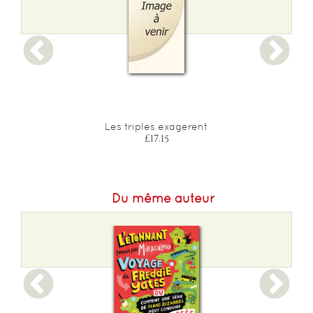
Poids :
442 g
Epaisseur :
8
Les triples exagerent
£17.15
Du même auteur