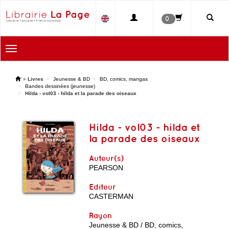
0
Toggle
navigation
'
»
Livres
Jeunesse & BD
BD, comics, mangas
Bandes dessinées (jeunesse)
Hilda - vol03 - hilda et la parade des oiseaux
Hilda - vol03 - hilda et
la parade des oiseaux
Auteur(s)
PEARSON
Editeur
CASTERMAN
Rayon
Jeunesse & BD / BD, comics,