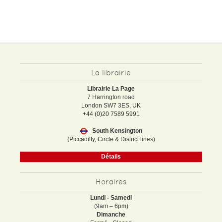
La librairie
Librairie La Page
7 Harrington road
London SW7 3ES, UK
+44 (0)20 7589 5991
South Kensington
(Piccadilly, Circle & District lines)
Détails
Horaires
Lundi - Samedi
(9am – 6pm)
Dimanche