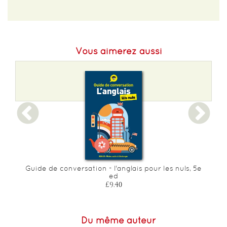
EAN :
9782816180657
Format H :
141
Vous aimerez aussi
Format L :
101
Poids :
162 g
Epaisseur :
17
Guide de conversation - l'anglais pour les nuls, 5e
ed
£9.40
Du même auteur