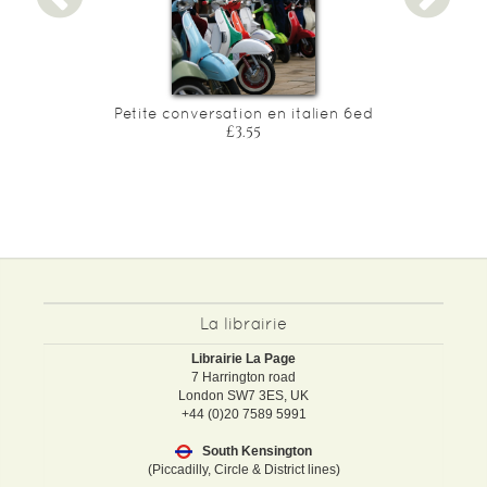
Petite conversation en italien 6ed
£3.55
La librairie
Librairie La Page
7 Harrington road
London SW7 3ES, UK
+44 (0)20 7589 5991
South Kensington
(Piccadilly, Circle & District lines)