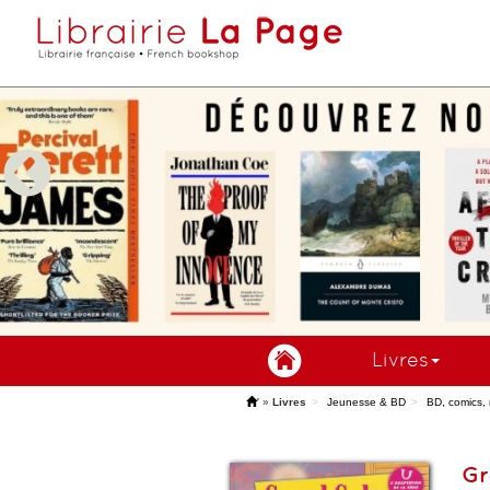
Livres
'
»
Livres
Jeunesse & BD
BD, comics,
Gr