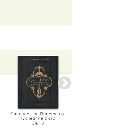
Cauchon... ou l'homme qui
Liberte ! - integrale
tua jeanne d'arc
£46.65
£41.30