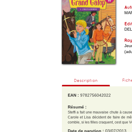
Aut
MA
Edi
DE
Ra
Jeu
(adu
Fich
Description
EAN :
9782756042022
Résumé :
Steffi a fait une mauvaise chute à cau
Carole et Lisa décident de faire de mê
comble, si les filles craquent, cest que
Date de parution :
03/07/2013