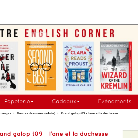
COMMANDEZ MAINTE
Papeterie
Cadeaux
Evénements
 mangas
Bandes dessinées (adulte)
Grand galop t09 - l'ane et la duchesse
and galop t09 - l'ane et la duchesse