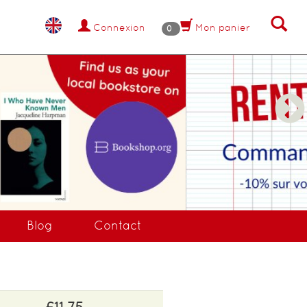
Connexion
Mon panier
0
NANT !
Blog
Contact
£11.75