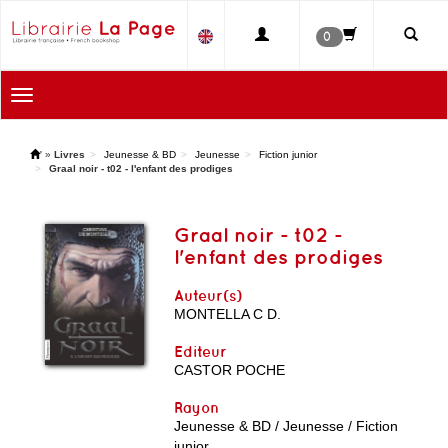
0
Toggle
navigation
'
»
Livres
Jeunesse & BD
Jeunesse
Fiction junior
Graal noir - t02 - l'enfant des prodiges
Graal noir - t02 -
l'enfant des prodiges
Auteur(s)
MONTELLA C D.
Editeur
CASTOR POCHE
Rayon
Jeunesse & BD / Jeunesse / Fiction
junior