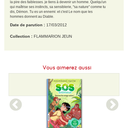
la pire des faiblesses. je tiens à devenir un homme. Quelqu'un
qui maîtrise ses instincts, sa sensiblerie, "sa nature" comme tu
dis, Démon. Tu es un ennemi: et c'est Le nom que les
hommes donnent au Diable.
Date de parution :
17/03/2012
Collection :
FLAMMARION JEUN
EAN :
9782081266070
Format H :
179
Vous aimerez aussi
Format L :
125
Poids :
360 g
Epaisseur :
23