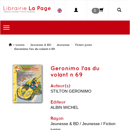
0
Toggle
navigation
'
»
Livres
Jeunesse & BD
Jeunesse
Fiction junior
Geronimo l'as du volant n 69
Geronimo l'as du
volant n 69
Auteur(s)
STILTON GERONIMO
Editeur
ALBIN MICHEL
Rayon
Jeunesse & BD / Jeunesse / Fiction
junior