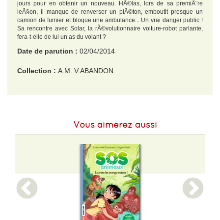
jours pour en obtenir un nouveau. HÃ©las, lors de sa premiÃ¨re
leÃ§on, il manque de renverser un piÃ©ton, emboutit presque un
camion de fumier et bloque une ambulance... Un vrai danger public !
Sa rencontre avec Solar, la rÃ©volutionnaire voiture-robot parlante,
fera-t-elle de lui un as du volant ?
Date de parution :
02/04/2014
Collection :
A.M. V.ABANDON
EAN :
9782226255037
Format H :
185
Vous aimerez aussi
Format L :
145
Poids :
192 g
Epaisseur :
12