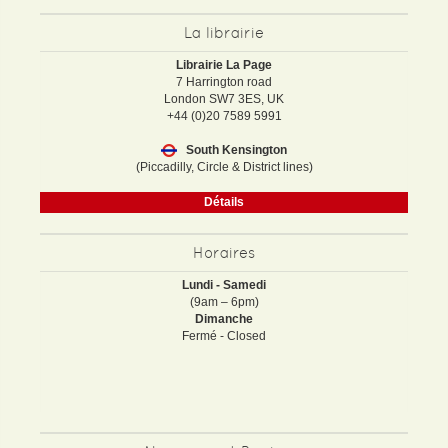
La librairie
Librairie La Page
7 Harrington road
London SW7 3ES, UK
+44 (0)20 7589 5991
South Kensington
(Piccadilly, Circle & District lines)
Détails
Horaires
Lundi - Samedi
(9am – 6pm)
Dimanche
Fermé - Closed