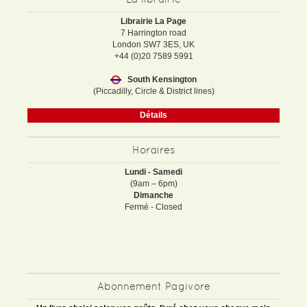
Librairie La Page
7 Harrington road
London SW7 3ES, UK
+44 (0)20 7589 5991
South Kensington
(Piccadilly, Circle & District lines)
Détails
Horaires
Lundi - Samedi
(9am – 6pm)
Dimanche
Fermé - Closed
Abonnement Pagivore