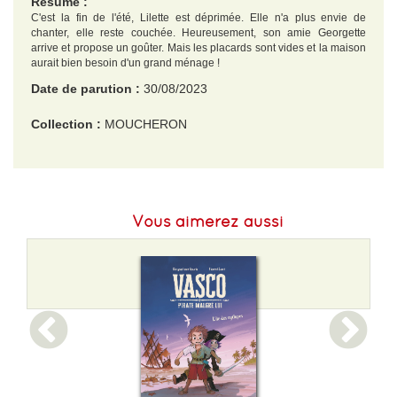
Résumé :
C'est la fin de l'été, Lilette est déprimée. Elle n'a plus envie de
chanter, elle reste couchée. Heureusement, son amie Georgette
arrive et propose un goûter. Mais les placards sont vides et la maison
aurait bien besoin d'un grand ménage !
Date de parution :
30/08/2023
Collection :
MOUCHERON
EAN :
9782211324779
Format H :
188
Vous aimerez aussi
Format L :
124
Poids :
90 g
Epaisseur :
5