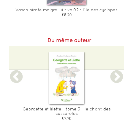
Vasco pirate malgre lui - vol02 - l'ile des cyclopes
£8.20
Du même auteur
Georgette et lilette - tome 3 - le chant des
G
casseroles
£7.70