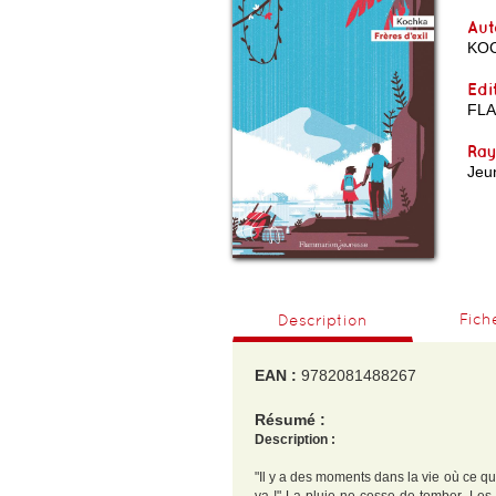
Aut
KO
Edi
FL
Ra
Jeun
Fich
Description
EAN :
9782081488267
Résumé :
Description :
"Il y a des moments dans la vie où ce qu'