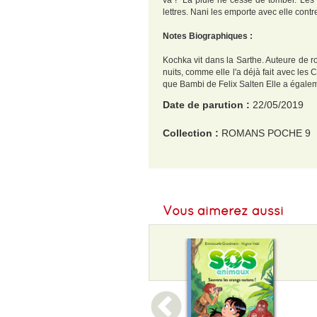
va !" La pluie ne cesse de tomber. Les 
lettres. Nani les emporte avec elle contre
Notes Biographiques :
Kochka vit dans la Sarthe. Auteure de 
nuits, comme elle l'a déjà fait avec le
que Bambi de Felix Salten Elle a égaleme
Date de parution :
22/05/2019
Collection :
ROMANS POCHE 9
EAN :
9782081488267
Format H :
177
Vous aimerez aussi
Format L :
125
Poids :
138 g
Epaisseur :
8