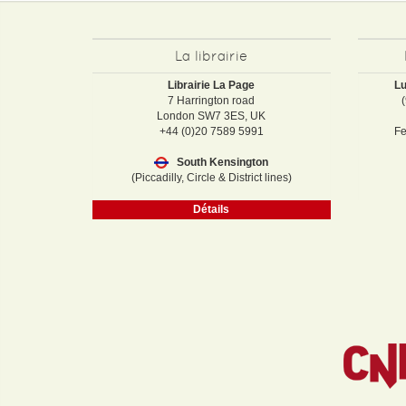
La librairie
Librairie La Page
Lu
7 Harrington road
London SW7 3ES, UK
+44 (0)20 7589 5991
Fe
South Kensington
(Piccadilly, Circle & District lines)
Détails