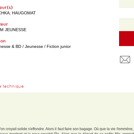
eur(s)
CHKA
;
HAUGOMAT
teur
AM JEUNESSE
yon
esse & BD / Jeunesse / Fiction junior
e technique
on croyait solide s'effondre. Alors il faut faire son bagage. Où que la vie t'emmène,