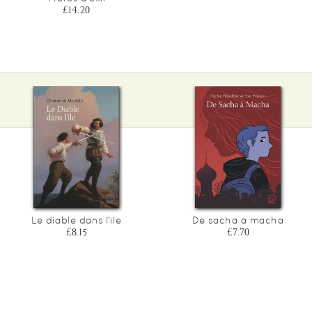
£14.20
Le diable dans l'ile
De sacha a macha
£8.15
£7.70