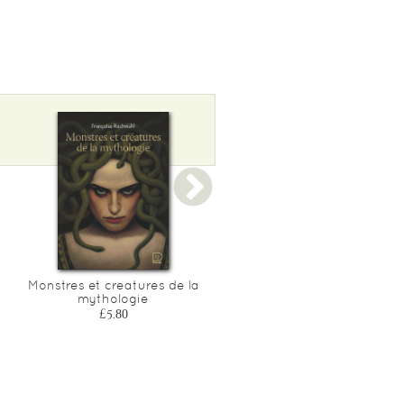
Monstres et creatures de la
18 contes de la naissance
mythologie
du monde
£5.80
£6.15