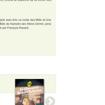
oche, Enoha se dépêche de lui écrire des
rié avec brio ce conte des Mille et Une
flûte de Hamelin des frères Grimm, ainsi
ré par François Ravard.