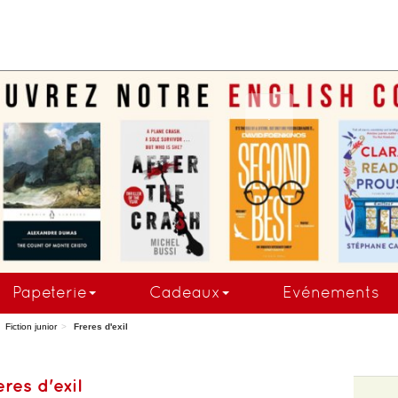
COMMANDEZ MAINTE
Papeterie
Cadeaux
Evénements
Fiction junior
Freres d'exil
eres d'exil