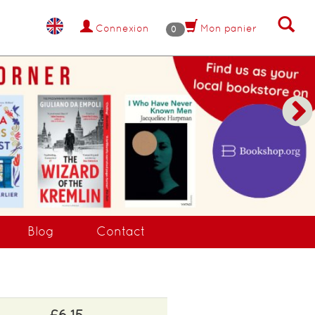
Connexion
Mon panier
0
NANT !
Blog
Contact
£6.15