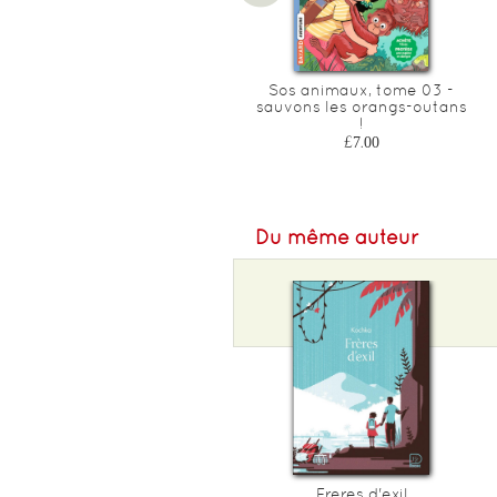
Le jardin aux acacias
Sos animaux, tome 03 -
sauvons les orangs-outans
£16.40
!
£7.00
Du même auteur
Freres d'exil