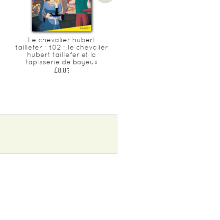
Le chevalier hubert
Allie - t08 - allie - la colo
taillefer - t02 - le chevalier
£15.25
hubert taillefer et la
tapisserie de bayeux
£8.85