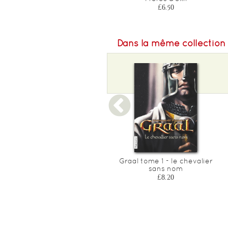
£6.50
Dans la même collection
153 jours en hiver
Graal tome 1 - le chevalier
sans nom
£7.00
£8.20