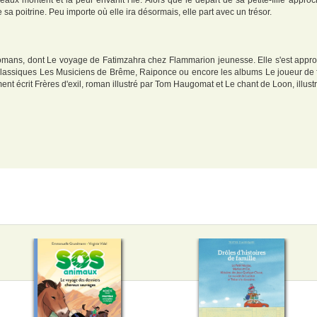
eaux montent et la peur envahit l'île. Alors que le départ de sa petite-fille appr
 sa poitrine. Peu importe où elle ira désormais, elle part avec un trésor.
romans, dont Le voyage de Fatimzahra chez Flammarion jeunesse. Elle s'est approp
s Classiques Les Musiciens de Brême, Raiponce ou encore les albums Le joueur de 
nt écrit Frères d'exil, roman illustré par Tom Haugomat et Le chant de Loon, illust