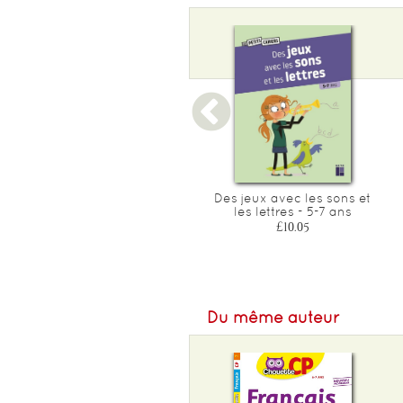
Poids :
250 g
Cahier d'ecriture boscher
Des jeux avec les sons et
les lettres - 5-7 ans
£5.80
£10.05
Du même auteur