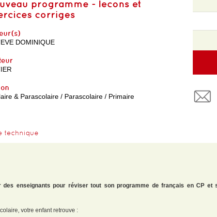
uveau programme - lecons et
ercices corriges
eur(s)
EVE DOMINIQUE
teur
IER
yon
aire & Parascolaire / Parascolaire / Primaire
e technique
des enseignants pour réviser tout son programme de français en CP et s
laire, votre enfant retrouve :