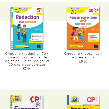
Chouette - redaction 5e -
Chouette - reussir son
nouveau programme - les
entree en cp
regles pour bien rediger et
£8.20
150 exercices corriges
£7.45