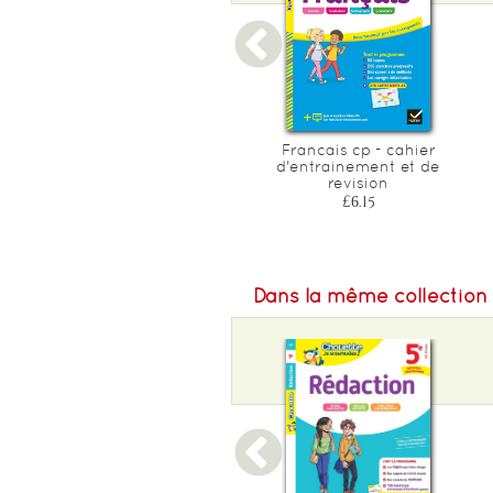
Francais ce1
Francais cp - cahier
d'entrainement et de
£6.50
revision
£6.15
Dans la même collection