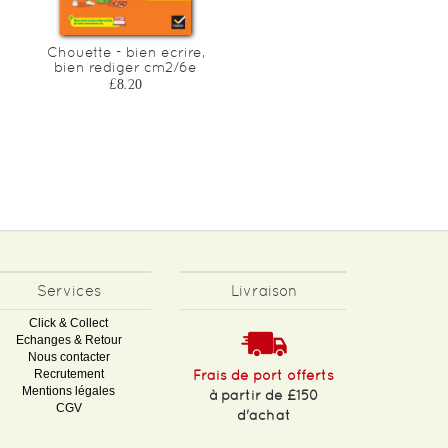
Chouette - bien ecrire,
Chouette - bien lire, bien
bien rediger cm2/6e
comprendre cm2/6e
£8.20
£8.20
Services
Livraison
Click & Collect
Echanges & Retour
Nous contacter
Recrutement
Frais de port offerts
Mentions légales
à partir de £150
CGV
d'achat