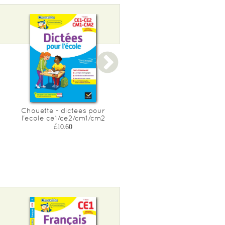
Chouette - dictees pour
Je reussis et je m'epanoui
l'ecole ce1/ce2/cm1/cm2
en cm2
£10.60
£15.25