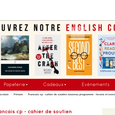
.
Papeterie
Cadeaux
Evénements
scolaire
Primaire
Francais cp - cahier de soutien nouveau programme - lecons et exer
ancais cp - cahier de soutien