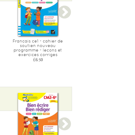
Francais ce1 - cahier de
Francais cp
soutien nouveau
£6.50
programme - lecons et
exercices corriges
£6.50