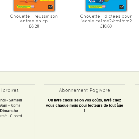
Chouette - reussir son
Chouette - dictees pour
entree en cp
l'ecole ce1/ce2/cm1/cm2
£8.20
£10.60
Horaires
Abonnement Pagivore
ndi - Samedi
Un livre choisi selon vos goûts, livré chez
(9am – 6pm)
vous chaque mois pour lecteurs de tout âge
Dimanche
!
rmé - Closed