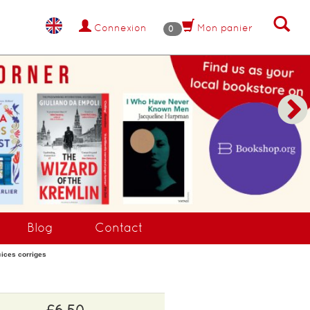
Connexion
Mon panier
0
Blog
Contact
cices corriges
£6.50