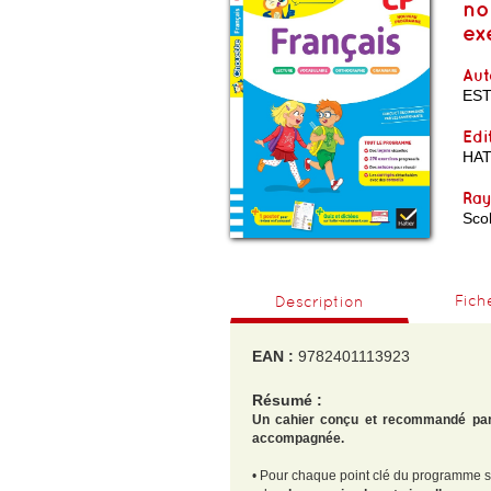
no
ex
Aut
EST
Edi
HAT
Ra
Scol
Fich
Description
EAN :
9782401113923
Résumé :
Un cahier conçu et recommandé par 
accompagnée.
• Pour chaque point clé du programme sco