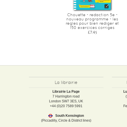
Calcul mental du ce1 au
Chouette - redaction 5e -
cm2
nouveau programme - les
regles pour bien rediger et
£9.35
150 exercices corriges
£7.45
La librairie
Librairie La Page
Lu
7 Harrington road
London SW7 3ES, UK
+44 (0)20 7589 5991
Fe
South Kensington
(Piccadilly, Circle & District lines)