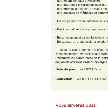
- des
leçons simples et visuelles
,
- des
exercices progressifs
, avec des
- des
mémos
permettant de mieux mémor
- des
conseils de méthodes et astuce
• Un test permet à votre enfant de se s
• Des informations sur le programme et
• En complément, dans un livret détacha
• En cadeau, un grand poster à colorier !
• L’achat du cahier permet d’accéder 
complémentaires interactifs et des
dicté
Retrouvez les autres titres de la col
disponible aussi en format Coloriage
Date de parution :
02/07/2025
Collection :
CHOUETTE ENTRAI
EAN :
9782401113923
Format H :
280
Vous aimerez aussi
Format L :
210