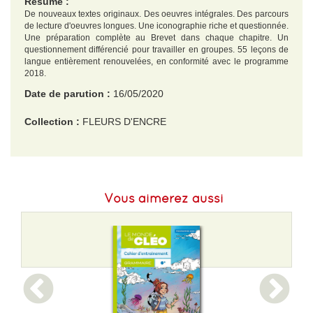
Résumé :
De nouveaux textes originaux. Des oeuvres intégrales. Des parcours
de lecture d'oeuvres longues. Une iconographie riche et questionnée.
Une préparation complète au Brevet dans chaque chapitre. Un
questionnement différencié pour travailler en groupes. 55 leçons de
langue entièrement renouvelées, en conformité avec le programme
2018.
Date de parution :
16/05/2020
Collection :
FLEURS D'ENCRE
EAN :
9782017066682
Format H :
280
Vous aimerez aussi
Format L :
195
Poids :
845 g