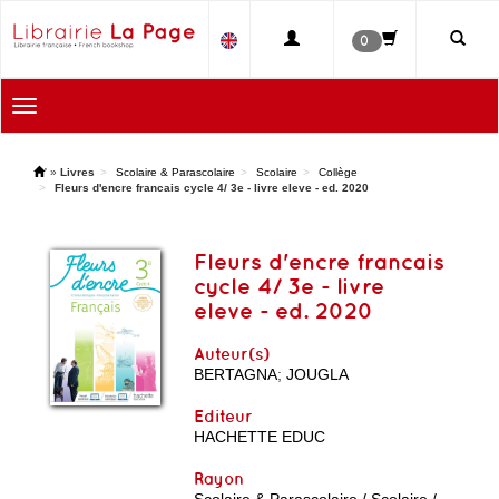
0
Toggle
navigation
'
»
Livres
Scolaire & Parascolaire
Scolaire
Collège
Fleurs d'encre francais cycle 4/ 3e - livre eleve - ed. 2020
Fleurs d'encre francais
cycle 4/ 3e - livre
eleve - ed. 2020
Auteur(s)
BERTAGNA
;
JOUGLA
Editeur
HACHETTE EDUC
Rayon