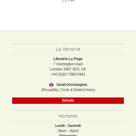
£29.40
La librairie
Librairie La Page
7 Harrington road
London SW7 3ES, UK
+44 (0)20 7589 5991
South Kensington
(Piccadilly, Circle & District lines)
Détails
Horaires
Lundi - Samedi
(9am – 6pm)