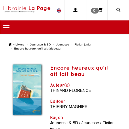
0
Toggle
navigation
'
»
Livres
Jeunesse & BD
Jeunesse
Fiction junior
Encore heureux qu'il ait fait beau
Encore heureux qu'il
ait fait beau
Auteur(s)
THINARD FLORENCE
Editeur
THIERRY MAGNIER
Rayon
Jeunesse & BD / Jeunesse / Fiction
junior