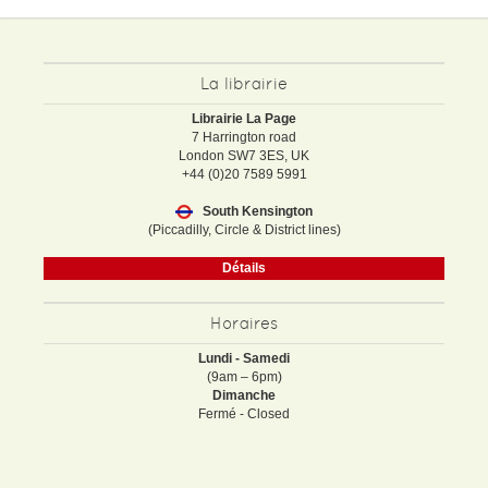
La librairie
Librairie La Page
7 Harrington road
London SW7 3ES, UK
+44 (0)20 7589 5991
South Kensington
(Piccadilly, Circle & District lines)
Détails
Horaires
Lundi - Samedi
(9am – 6pm)
Dimanche
Fermé - Closed