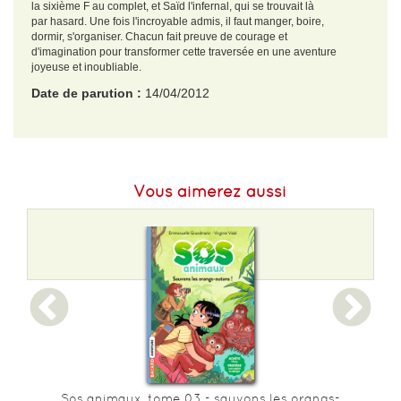
la sixième F au complet, et Saïd l'infernal, qui se trouvait là
par hasard. Une fois l'incroyable admis, il faut manger, boire,
dormir, s'organiser. Chacun fait preuve de courage et
d'imagination pour transformer cette traversée en une aventure
joyeuse et inoubliable.
Date de parution :
14/04/2012
EAN :
9782364740808
Format H :
209
Vous aimerez aussi
Format L :
119
Poids :
210 g
Epaisseur :
13
Sos animaux, tome 03 - sauvons les orangs-