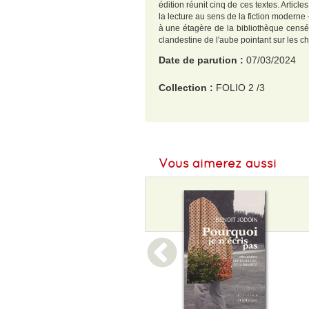
édition réunit cinq de ces textes. Artic
la lecture au sens de la fiction moderne
à une étagère de la bibliothèque censé
clandestine de l'aube pointant sur les c
Date de parution :
07/03/2024
Collection :
FOLIO 2 /3
EAN :
9782073048172
Format H :
179
Vous aimerez aussi
Format L :
109
Poids :
68 g
Epaisseur :
6