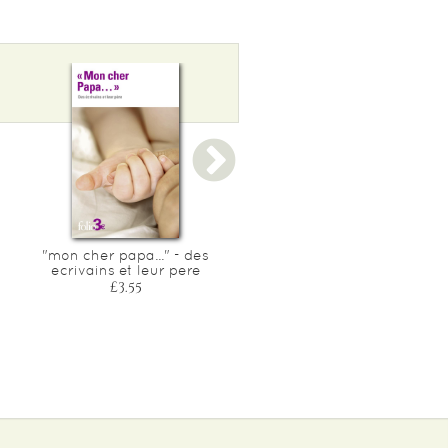
"mon cher papa..." - des
Jonas ou l'artiste au
ecrivains et leur pere
travail/pierre qui pousse
£3.55
£3.55