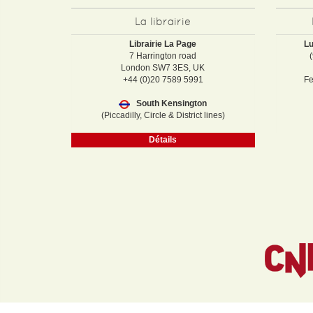
La librairie
Librairie La Page
Lu
7 Harrington road
London SW7 3ES, UK
+44 (0)20 7589 5991
Fe
South Kensington
(Piccadilly, Circle & District lines)
Détails