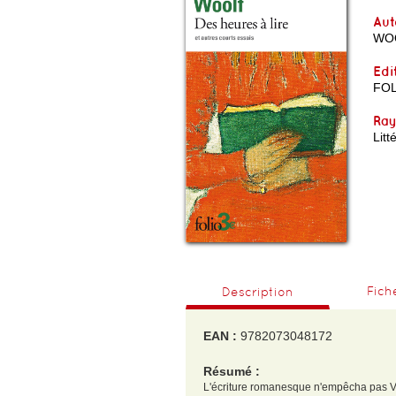
Aut
WOO
Edi
FOL
Ra
Litt
Fich
Description
EAN :
9782073048172
Résumé :
L'écriture romanesque n'empêcha pas Vir