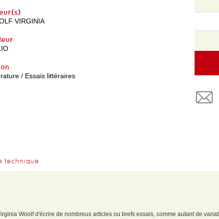
eur(s)
LF VIRGINIA
teur
IO
yon
érature / Essais littéraires
e technique
ginia Woolf d'écrire de nombreux articles ou brefs essais, comme autant de varia