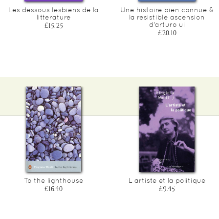
Les dessous lesbiens de la
Une histoire bien connue &
litterature
la resistible ascension
d'arturo ui
£15.25
£20.10
To the lighthouse
L artiste et la politique
£16.40
£9.45