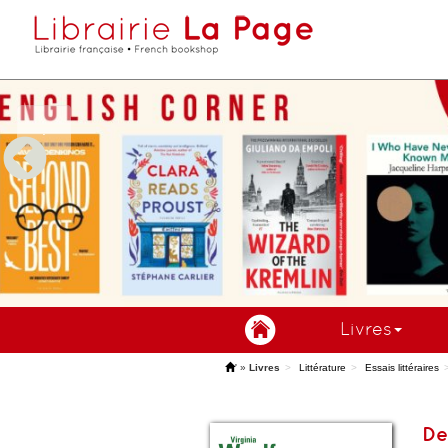
Livres
'
»
Livres
Littérature
Essais littéraires
De