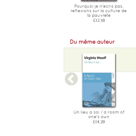
Le style camp
Pourquoi je n'ecris pas.
reflexions sur la culture de
£8.30
la pauvrete
£12.50
Du même auteur
Lundi ou mardi
Un lieu a soi / a room of
one's own
£11.80
£14.20