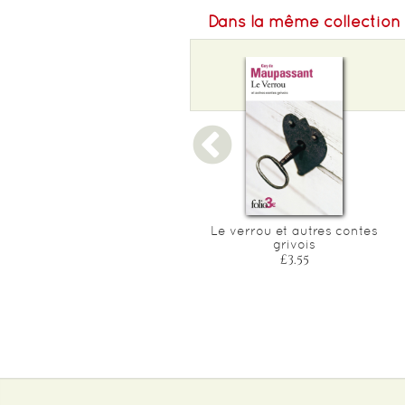
Dans la même collection
Les exploits d'un jeune don
Le verrou et autres contes
juan
grivois
£3.55
£3.55