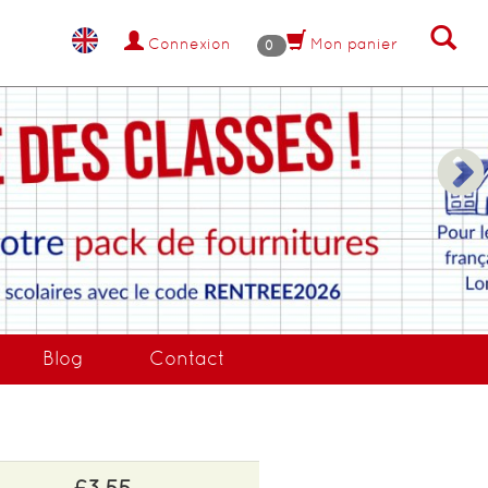
Connexion
Mon panier
0
NANT !
Blog
Contact
£3.55