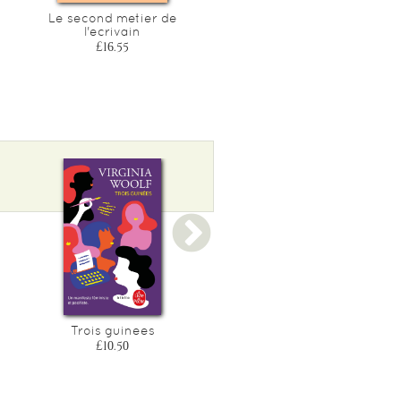
Le second metier de
La fraternite
l'ecrivain
£7.05
£16.55
Trois guinees
Voyage au phare
£10.50
£10.50