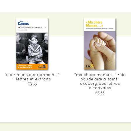
"cher monsieur germain,..."
"ma chere maman..." - de
- lettres et extraits
baudelaire a saint-
exupery, des lettres
£3.55
d'ecrivains
£3.55