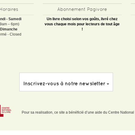
Horaires
Abonnement Pagivore
ndi - Samedi
Un livre choisi selon vos goûts, livré chez
(9am – 6pm)
vous chaque mois pour lecteurs de tout âge
Dimanche
!
rmé - Closed
Inscrivez-vous à notre newsletter
Pour sa realisation, ce site a bénéficié d’une aide du Centre National