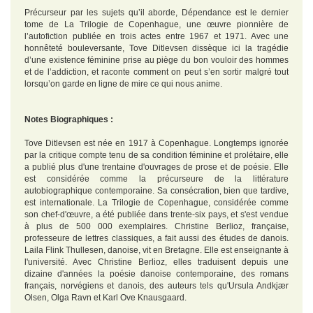
Précurseur par les sujets qu’il aborde, Dépendance est le dernier
tome de La Trilogie de Copenhague, une œuvre pionnière de
l’autofiction publiée en trois actes entre 1967 et 1971. Avec une
honnêteté bouleversante, Tove Ditlevsen dissèque ici la tragédie
d’une existence féminine prise au piège du bon vouloir des hommes
et de l’addiction, et raconte comment on peut s’en sortir malgré tout
lorsqu’on garde en ligne de mire ce qui nous anime.
Notes Biographiques :
Tove Ditlevsen est née en 1917 à Copenhague. Longtemps ignorée
par la critique compte tenu de sa condition féminine et prolétaire, elle
a publié plus d'une trentaine d'ouvrages de prose et de poésie. Elle
est considérée comme la précurseure de la littérature
autobiographique contemporaine. Sa consécration, bien que tardive,
est internationale. La Trilogie de Copenhague, considérée comme
son chef-d'œuvre, a été publiée dans trente-six pays, et s'est vendue
à plus de 500 000 exemplaires. Christine Berlioz, française,
professeure de lettres classiques, a fait aussi des études de danois.
Laila Flink Thullesen, danoise, vit en Bretagne. Elle est enseignante à
l'université. Avec Christine Berlioz, elles traduisent depuis une
dizaine d'années la poésie danoise contemporaine, des romans
français, norvégiens et danois, des auteurs tels qu'Ursula Andkjær
Olsen, Olga Ravn et Karl Ove Knausgaard.