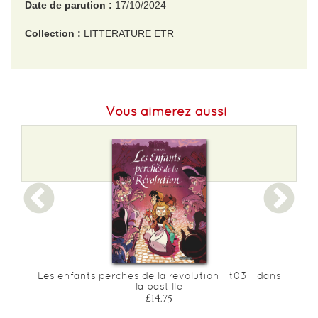
Date de parution :
17/10/2024
Collection :
LITTERATURE ETR
EAN :
9782383612650
Format H :
210
Vous aimerez aussi
Format L :
140
Poids :
310 g
Epaisseur :
17
Les enfants perches de la revolution - t03 - dans
la bastille
£14.75