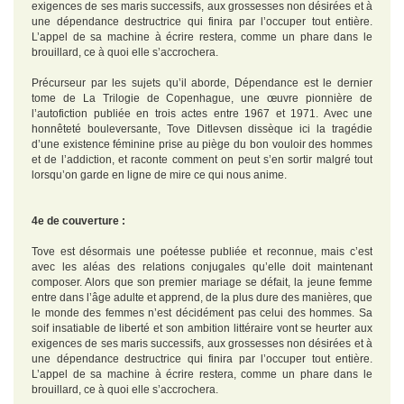
exigences de ses maris successifs, aux grossesses non désirées et à
une dépendance destructrice qui finira par l’occuper tout entière.
L’appel de sa machine à écrire restera, comme un phare dans le
brouillard, ce à quoi elle s’accrochera.
Précurseur par les sujets qu’il aborde, Dépendance est le dernier
tome de La Trilogie de Copenhague, une œuvre pionnière de
l’autofiction publiée en trois actes entre 1967 et 1971. Avec une
honnêteté bouleversante, Tove Ditlevsen dissèque ici la tragédie
d’une existence féminine prise au piège du bon vouloir des hommes
et de l’addiction, et raconte comment on peut s’en sortir malgré tout
lorsqu’on garde en ligne de mire ce qui nous anime.
4e de couverture :
Tove est désormais une poétesse publiée et reconnue, mais c’est
avec les aléas des relations conjugales qu’elle doit maintenant
composer. Alors que son premier mariage se défait, la jeune femme
entre dans l’âge adulte et apprend, de la plus dure des manières, que
le monde des femmes n’est décidément pas celui des hommes. Sa
soif insatiable de liberté et son ambition littéraire vont se heurter aux
exigences de ses maris successifs, aux grossesses non désirées et à
une dépendance destructrice qui finira par l’occuper tout entière.
L’appel de sa machine à écrire restera, comme un phare dans le
brouillard, ce à quoi elle s’accrochera.