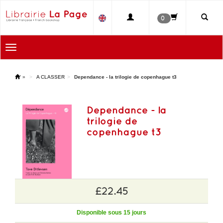
0
Toggle
navigation
'
»
A CLASSER
Dependance - la trilogie de copenhague t3
Dependance - la
trilogie de
copenhague t3
£22.45
Disponible sous 15 jours