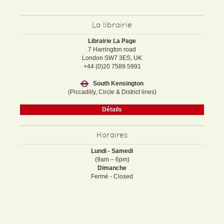
La librairie
Librairie La Page
7 Harrington road
London SW7 3ES, UK
+44 (0)20 7589 5991
South Kensington
(Piccadilly, Circle & District lines)
Détails
Horaires
Lundi - Samedi
(9am – 6pm)
Dimanche
Fermé - Closed