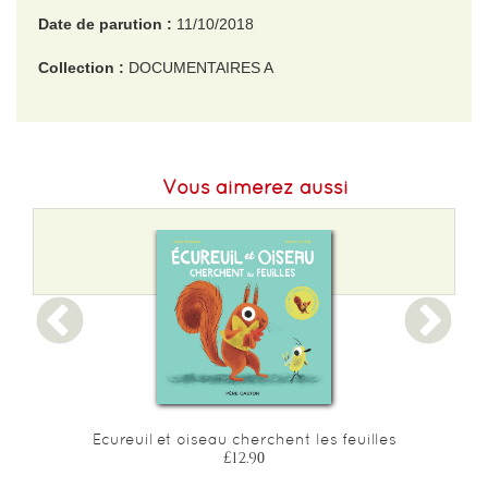
Date de parution :
11/10/2018
Collection :
DOCUMENTAIRES A
EAN :
9782075109826
Format H :
227
Vous aimerez aussi
Format L :
210
Poids :
356 g
Epaisseur :
18
Ecureuil et oiseau cherchent les feuilles
£12.90