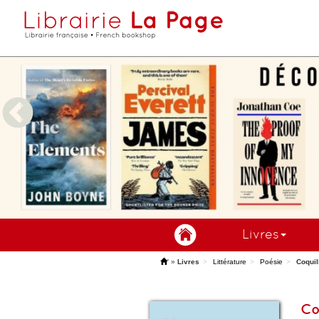
Livres
'
»
Livres
Littérature
Poésie
Coquil
Co