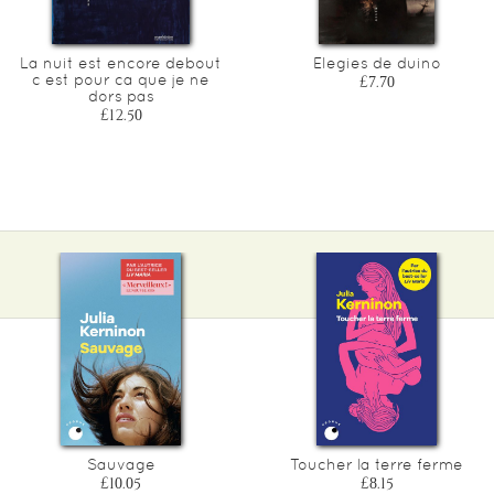
La nuit est encore debout
Elegies de duino
c est pour ca que je ne
£7.70
dors pas
£12.50
Sauvage
Toucher la terre ferme
£10.05
£8.15