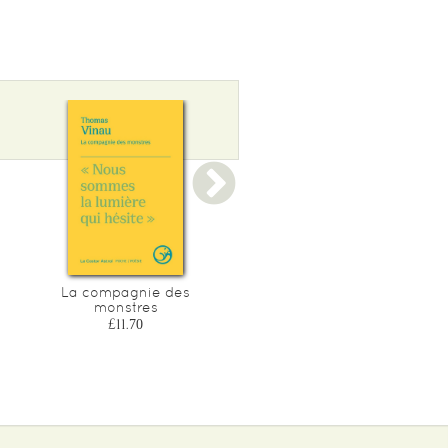
La compagnie des
Une rencontre continuee
monstres
£10.65
£11.70