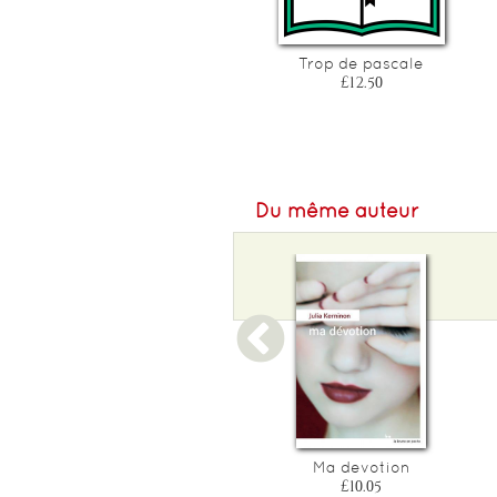
Sans oublier qu'en plus
Trop de pascale
c'est bien la fin du monde
£12.50
£11.70
Du même auteur
Liv maria
Ma devotion
£22.45
£10.05