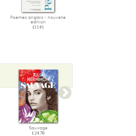
Poemes anglais - nouvelle
Le dur desir de durer
edition
£5.90
£13.45
Sauvage
Liv maria
£24.70
£10.90