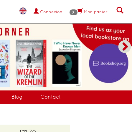
Connexion
Mon panier
0
NANT !
Blog
Contact
£11.70