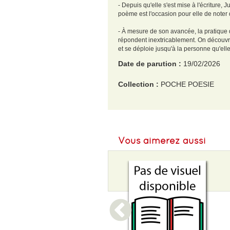
- Depuis qu'elle s'est mise à l'écriture,
poème est l'occasion pour elle de noter
- À mesure de son avancée, la pratique 
répondent inextricablement. On découvr
et se déploie jusqu'à la personne qu'ell
Date de parution :
19/02/2026
Collection :
POCHE POESIE
EAN :
9791027808281
Format H :
176
Vous aimerez aussi
Format L :
117
Poids :
110 g
Epaisseur :
10