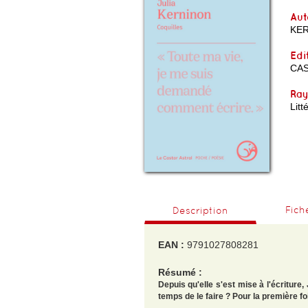
Aut
KER
Edi
CA
Ra
Litt
Fich
Description
EAN :
9791027808281
Résumé :
Depuis qu'elle s'est mise à l'écritur
temps de le faire ? Pour la première f