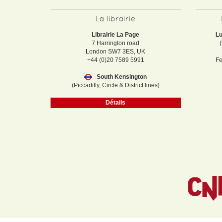
La librairie
Librairie La Page
Lu
7 Harrington road
London SW7 3ES, UK
+44 (0)20 7589 5991
Fe
South Kensington
(Piccadilly, Circle & District lines)
Détails