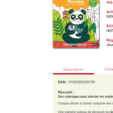
no
Aut
NID
Edi
NA
Ra
Jeun
Fich
Description
EAN :
9782095029739
Résumé :
Des coloriages pour aborder les noti
Chaque dessin à colorer comporte des cas
Une manière ludique de découvrir les
l