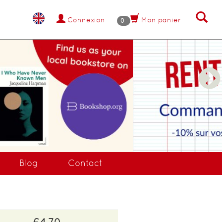
Connexion
Mon panier
0
NANT !
Blog
Contact
£4.70