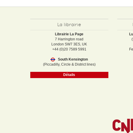
La librairie
Librairie La Page
Lu
7 Harrington road
London SW7 3ES, UK
+44 (0)20 7589 5991
Fe
South Kensington
(Piccadilly, Circle & District lines)
Détails