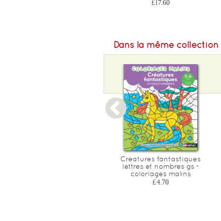
£17.60
£17.60
Dans la même collection
Coloriages malins duo
Creatures fantastiques
lettres et nombres
lettres et nombres gs -
magiques ps
coloriages malins
£7.00
£4.70