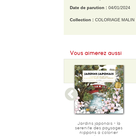
Date de parution :
04/01/2024
Collection :
COLORIAGE MALIN
EAN :
9782095029739
Format H :
262
Vous aimerez aussi
Format L :
221
Poids :
110 g
Epaisseur :
4
Scenes de vie a paris - 25
Jardins japonais - la
saynetes a colorier ou a
serenite des paysages
peindre
nippons a colorier