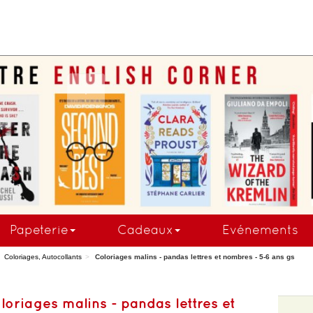
COMMANDEZ MAINTE
Papeterie
Cadeaux
Evénements
Coloriages, Autocollants
Coloriages malins - pandas lettres et nombres - 5-6 ans gs
loriages malins - pandas lettres et