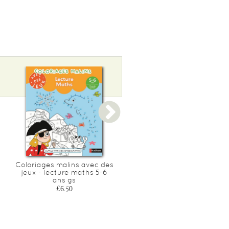
£4.70
Coloriages malins avec des
Coloriages malins avec de
jeux - lecture maths 5-6
jeux - lecture maths 3-4
ans gs
ans ps
£6.50
£6.50