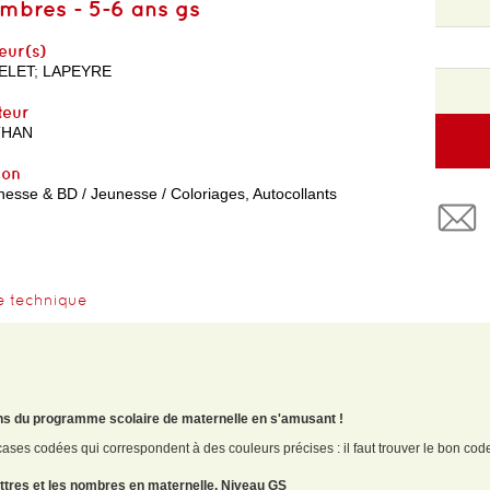
mbres - 5-6 ans gs
eur(s)
ELET
;
LAPEYRE
teur
THAN
yon
esse & BD / Jeunesse / Coloriages, Autocollants
e technique
ons du programme scolaire de maternelle en s'amusant !
es codées qui correspondent à des couleurs précises : il faut trouver le bon code 
ettres et les nombres en maternelle. Niveau GS