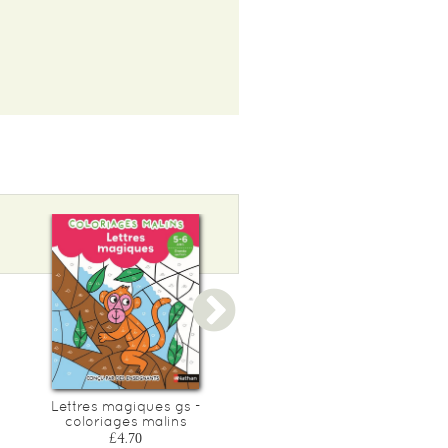
Lettres magiques gs -
Coloriages malins -
coloriages malins
chatons lecture et calcul 
6-7 ans cp
£4.70