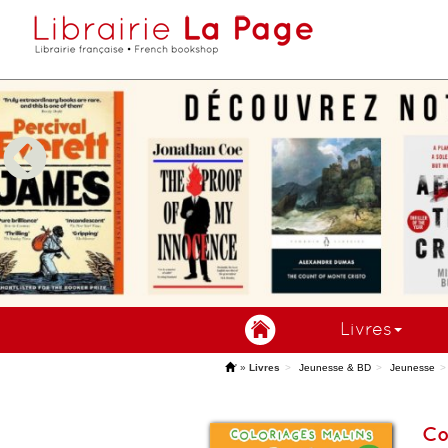
Livres
'
»
Livres
Jeunesse & BD
Jeunesse
Co