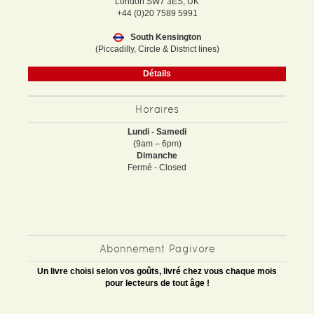
London SW7 3ES, UK
+44 (0)20 7589 5991
South Kensington
(Piccadilly, Circle & District lines)
Détails
Horaires
Lundi - Samedi
(9am – 6pm)
Dimanche
Fermé - Closed
Abonnement Pagivore
Un livre choisi selon vos goûts, livré chez vous chaque mois
pour lecteurs de tout âge !