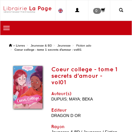
0
Toggle
navigation
'
»
Livres
Jeunesse & BD
Jeunesse
Fiction ado
Coeur college - tome 1 secrets d'amour - vol01
Coeur college - tome 1
secrets d'amour -
vol01
Auteur(s)
DUPUIS
;
MAYA
;
BEKA
Editeur
DRAGON D OR
Rayon