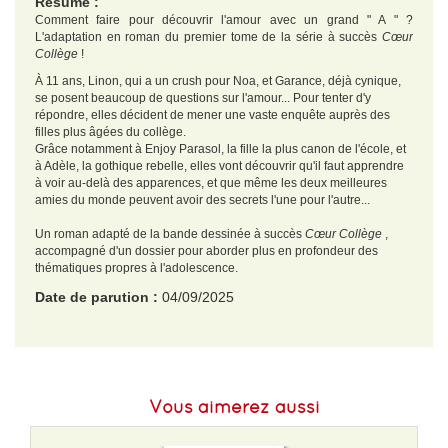
Résumé :
Comment faire pour découvrir l'amour avec un grand " A " ?
L'adaptation en roman du premier tome de la série à succès
Cœur
Collège
!
À 11 ans, Linon, qui a un crush pour Noa, et Garance, déjà cynique,
se posent beaucoup de questions sur l'amour... Pour tenter d'y
répondre, elles décident de mener une vaste enquête auprès des
filles plus âgées du collège.
Grâce notamment à Enjoy Parasol, la fille la plus canon de l'école, et
à Adèle, la gothique rebelle, elles vont découvrir qu'il faut apprendre
à voir au-delà des apparences, et que même les deux meilleures
amies du monde peuvent avoir des secrets l'une pour l'autre...
Un roman adapté de la bande dessinée à succès
Cœur Collège
,
accompagné d'un dossier pour aborder plus en profondeur des
thématiques propres à l'adolescence.
Date de parution :
04/09/2025
EAN :
9782821219021
Format H :
192
Vous aimerez aussi
Format L :
131