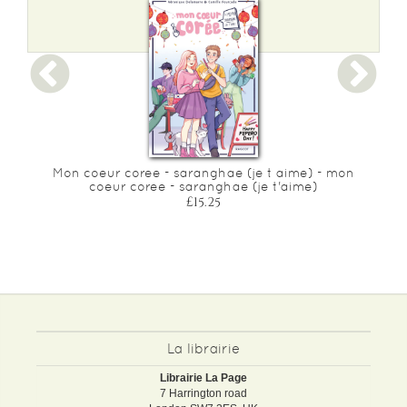
Poids :
122 g
Epaisseur :
7
Mon coeur coree - saranghae (je t aime) - mon
coeur coree - saranghae (je t'aime)
£15.25
La librairie
Librairie La Page
7 Harrington road