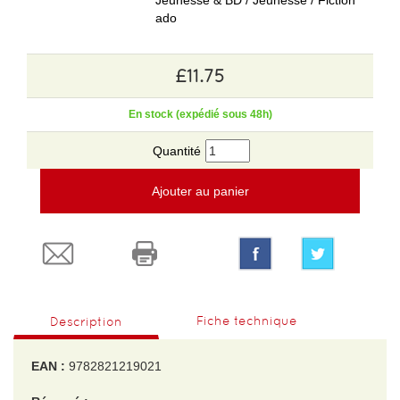
Jeunesse & BD / Jeunesse / Fiction
ado
£11.75
En stock (expédié sous 48h)
Quantité
Ajouter au panier
Fiche technique
Description
EAN :
9782821219021