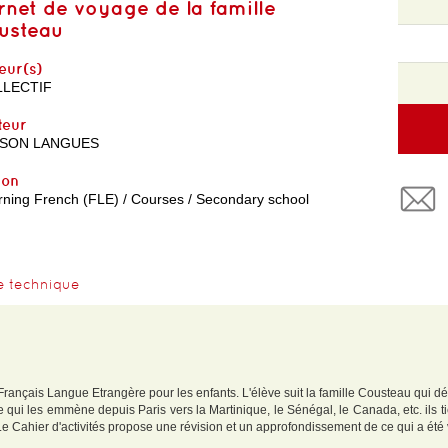
rnet de voyage de la famille
usteau
eur(s)
LECTIF
teur
ISON LANGUES
yon
rning French (FLE) / Courses / Secondary school
e technique
Français Langue Etrangère pour les enfants. L'élève suit la famille Cousteau qui d
 qui les emmène depuis Paris vers la Martinique, le Sénégal, le Canada, etc. ils ti
 Cahier d'activités propose une révision et un approfondissement de ce qui a été vu 