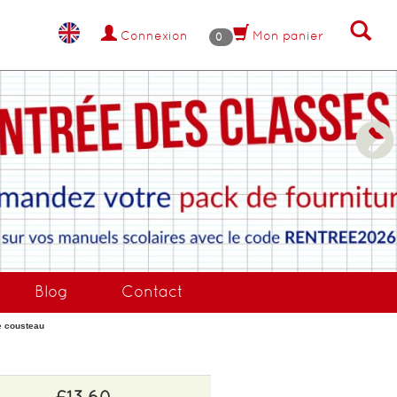
Connexion
Mon panier
0
NANT !
Blog
Contact
le cousteau
£13.60