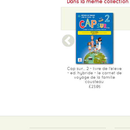
Dans la même collection
Cap sur... 3 - guide
Cap sur... 2 - livre de l'eleve
pedagogique - le carnet
- ed. hybride - le carnet de
de voyage de la famille
voyage de la famille
cousteau
cousteau
£29.40
£23.05