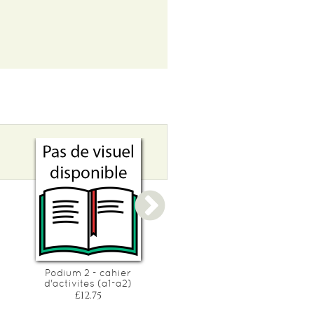
Podium 2 - cahier
Macaron niveau 2 cahier
d'activites (a1-a2)
d'exercices
£12.75
£18.55