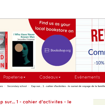
COMMANDEZ MAINTE
Papeterie
Cadeaux
Evénements
ses
Secondary school
Cap sur... 1 - cahier d'activites - le carnet de voyage de la famil
 sur... 1 - cahier d'activites - le