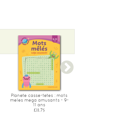
Planete casse-tetes : mots
Planete casse-tetes : mots
meles mega amusants - 9-
fleches super amusants -
11 ans
7-9 ans
£11.75
£11.75