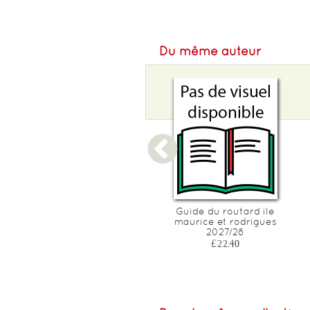
Du même auteur
French dictionary
Guide du routard ile
maurice et rodrigues
£9.99
2027/28
£22.40