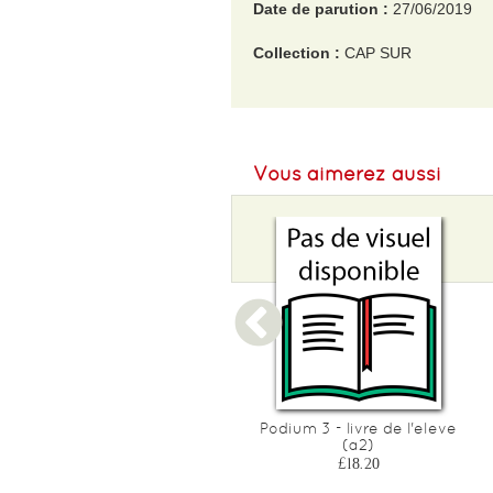
Date de parution :
27/06/2019
Collection :
CAP SUR
EAN :
9788417260781
Format H :
210
Vous aimerez aussi
Format L :
298
Poids :
349 g
Epaisseur :
9
INSPIRE LYCEE 1 - PACK
Podium 3 - livre de l'eleve
LIVRE/CAHIER + VERSION
(a2)
NUMERIQUE (A1)
£18.20
£34.10