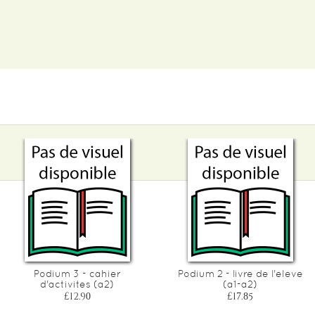
Podium 3 - cahier
Podium 2 - livre de l'eleve
d'activites (a2)
(a1-a2)
£12.90
£17.85