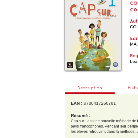
ca
co
Aut
COL
Edi
MA
Ra
Lea
Fich
Description
EAN :
9788417260781
Résumé :
Cap sur... est une nouvelle méthode de 
pays francophones. Pendant leur périple
les élèves retrouvent dans la méthode. Le