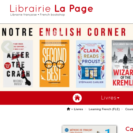
Livres
'
»
Livres
Learning French (FLE)
Cour
Cap