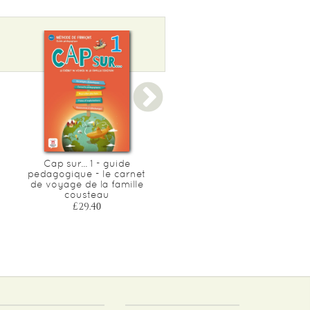
Cap sur... 1 - guide
Cap sur... 2 - livre de l'elev
pedagogique - le carnet
- le carnet de voyage de l
de voyage de la famille
famille cousteau
cousteau
£21.15
£29.40