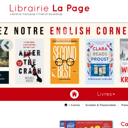
Livres
'
»
Livres
Scolaire & Parascolaire
Para
Ca