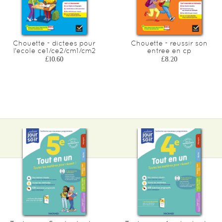
Chouette - dictees pour
Chouette - reussir son
l'ecole ce1/ce2/cm1/cm2
entree en cp
£10.60
£8.20