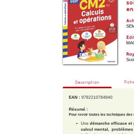
so
en
Aut
SE
Edi
MA
Ra
Scol
Fich
Description
EAN :
9782210784840
Résumé :
Pour revoir toutes les techniques des
Une
démarche efficace et
calcul mental, problèmes