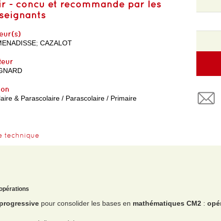
ir - concu et recommande par les
seignants
eur(s)
MENADISSE
;
CAZALOT
teur
GNARD
yon
aire & Parascolaire / Parascolaire / Primaire
e technique
 opérations
 progressive
pour consolider les bases en
mathématiques CM2
:
opér