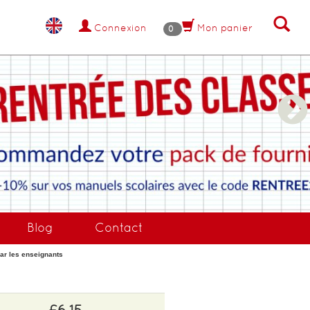
Connexion
Mon panier
0
NANT !
Blog
Contact
par les enseignants
£6.15