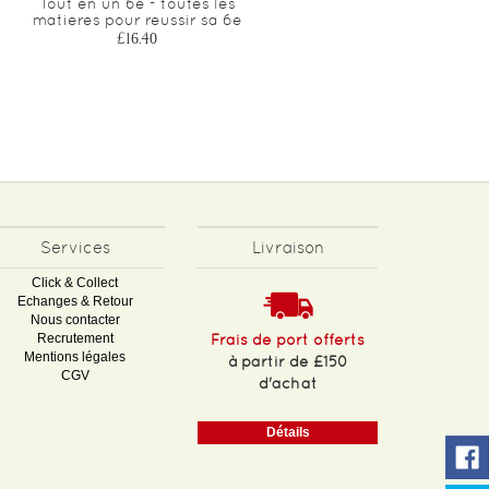
Tout en un 6e - toutes les
Francais 6e - cahier jour
matieres pour reussir sa 6e
soir - concu et
recommande par les
£16.40
enseignants
£9.00
Services
Livraison
Click & Collect
Echanges & Retour
Nous contacter
Recrutement
Frais de port offerts
Mentions légales
à partir de £150
CGV
d'achat
Détails