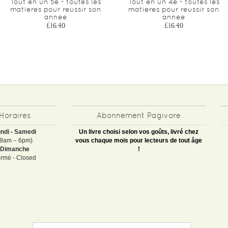
Tout en un 5e - toutes les
Tout en un 4e - toutes les
matieres pour reussir son
matieres pour reussir son
annee
annee
£16.40
£16.40
Horaires
Abonnement Pagivore
ndi - Samedi
Un livre choisi selon vos goûts, livré chez
(9am – 6pm)
vous chaque mois pour lecteurs de tout âge
Dimanche
!
rmé - Closed