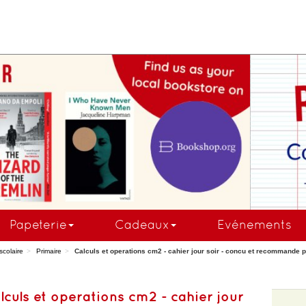
COMMANDEZ MAINTE
Papeterie
Cadeaux
Evénements
scolaire
Primaire
Calculs et operations cm2 - cahier jour soir - concu et recommande 
lculs et operations cm2 - cahier jour