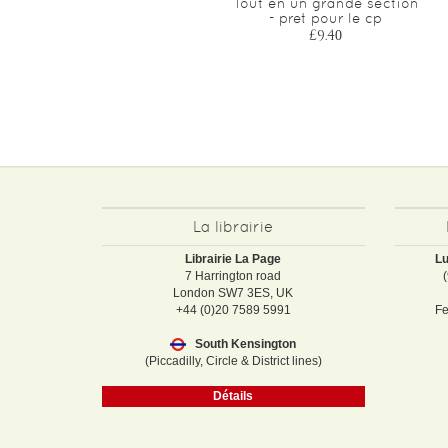
Conjugaison cm2 - cahier
Tout en un grande section
jour soir - concu et
- pret pour le cp
recommande par les
£9.40
enseignants
£6.15
La librairie
Librairie La Page
Lu
7 Harrington road
London SW7 3ES, UK
+44 (0)20 7589 5991
Fe
South Kensington
(Piccadilly, Circle & District lines)
Détails