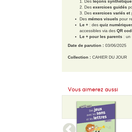
1. Des
leçons synthétique
2. Des
exercices guidés
po
3. Des
exercices variés et
Des
mémos visuels
pour ret
Le +
: des
quiz numériques
accessibles via des
QR cod
Le + pour les parents
: un 
Date de parution :
03/06/2025
Collection :
CAHIER DU JOUR
EAN :
9782210784840
Format H :
290
Vous aimerez aussi
Format L :
220
Poids :
150 g
Epaisseur :
4