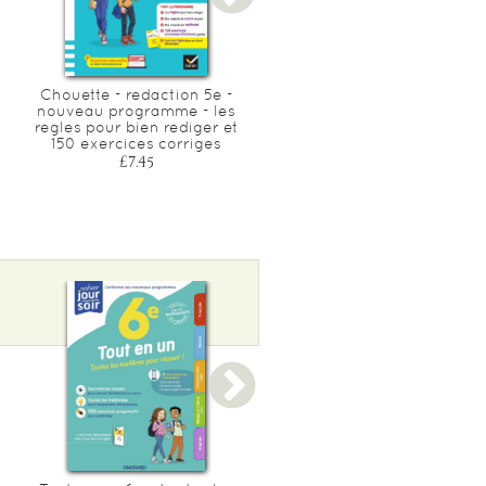
Chouette - redaction 5e -
Je reussis et je m'epanoui
nouveau programme - les
en cm2
regles pour bien rediger et
£15.25
150 exercices corriges
£7.45