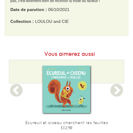
pas, c'est tellement bien de recevoir la visite du facteur !
Date de parution :
06/10/2021
Collection :
LOULOU and CIE
EAN :
9782211317337
Format H :
190
Vous aimerez aussi
Format L :
190
Poids :
308 g
Epaisseur :
13
Ecureuil et oiseau cherchent les feuilles
£12.90